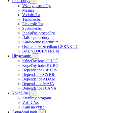
Procedúry
Všetky procedúry
Masáže
Vodoliečba
Teploliečba
Elektroliečba
Svetloliečba
Inhalačné procedúry
Ďalšie procedúry
Kardio-fitness centrum
Ošetrenie kozmetikou GERNETIC
BALNEOCENTRUM
Ubytovanie
Kúpeľný hotel CHOČ
Kúpeľný hotel KUBO
Dependance LIPTOV
Dependance CYRIL
Dependance ADAM
Dependance MAJA
Dependance DIANA
Voľný čas
Kultúrny program
Voľný čas
Kam na výlet
Aqua-vital park