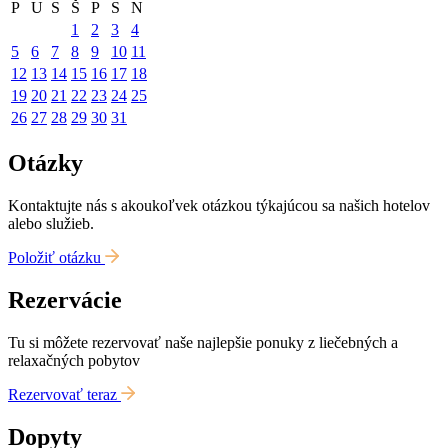
P
U
S
Š
P
S
N
1
2
3
4
5
6
7
8
9
10
11
12
13
14
15
16
17
18
19
20
21
22
23
24
25
26
27
28
29
30
31
Otázky
Kontaktujte nás s akoukoľvek otázkou týkajúcou sa našich hotelov
alebo služieb.
Položiť otázku
Rezervácie
Tu si môžete rezervovať naše najlepšie ponuky z liečebných a
relaxačných pobytov
Rezervovať teraz
Dopyty