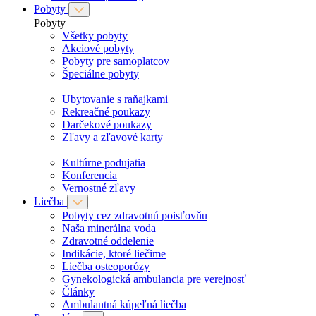
Pobyty
Pobyty
Všetky pobyty
Akciové pobyty
Pobyty pre samoplatcov
Špeciálne pobyty
Ubytovanie s raňajkami
Rekreačné poukazy
Darčekové poukazy
Zľavy a zľavové karty
Kultúrne podujatia
Konferencia
Vernostné zľavy
Liečba
Pobyty cez zdravotnú poisťovňu
Naša minerálna voda
Zdravotné oddelenie
Indikácie, ktoré liečime
Liečba osteoporózy
Gynekologická ambulancia pre verejnosť
Články
Ambulantná kúpeľná liečba