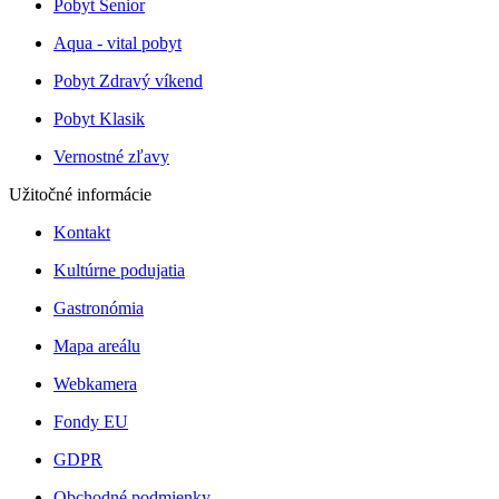
Pobyt Senior
Aqua - vital pobyt
Pobyt Zdravý víkend
Pobyt Klasik
Vernostné zľavy
Užitočné informácie
Kontakt
Kultúrne podujatia
Gastronómia
Mapa areálu
Webkamera
Fondy EU
GDPR
Obchodné podmienky