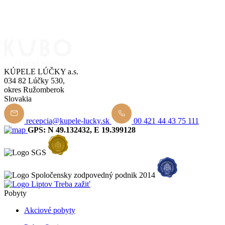
KÚPELE LÚČKY a.s.
034 82 Lúčky 530,
okres Ružomberok
Slovakia
recepcia@kupele-lucky.sk
00 421 44 43 75 111
GPS: N 49.132432, E 19.399128
Pobyty
Akciové pobyty