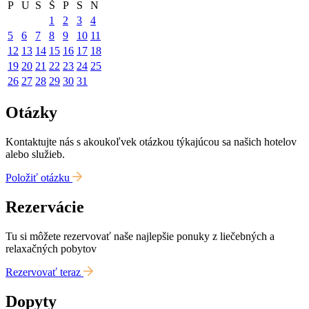
P
U
S
Š
P
S
N
1
2
3
4
5
6
7
8
9
10
11
12
13
14
15
16
17
18
19
20
21
22
23
24
25
26
27
28
29
30
31
Otázky
Kontaktujte nás s akoukoľvek otázkou týkajúcou sa našich hotelov
alebo služieb.
Položiť otázku
Rezervácie
Tu si môžete rezervovať naše najlepšie ponuky z liečebných a
relaxačných pobytov
Rezervovať teraz
Dopyty