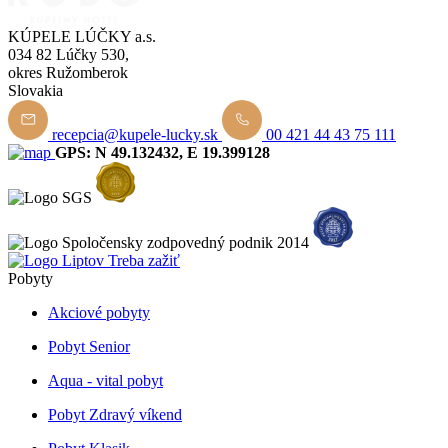
KÚPELE LÚČKY a.s.
034 82 Lúčky 530,
okres Ružomberok
Slovakia
recepcia@kupele-lucky.sk
00 421 44 43 75 111
GPS: N 49.132432, E 19.399128
Pobyty
Akciové pobyty
Pobyt Senior
Aqua - vital pobyt
Pobyt Zdravý víkend