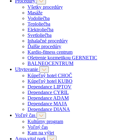
Procedúry
Všetky procedúry
Masáže
Vodoliečba
Teploliečba
Elektroliečba
Svetloliečba
Inhalačné procedúry
Ďalšie procedúry
Kardio-fitness centrum
Ošetrenie kozmetikou GERNETIC
BALNEOCENTRUM
Ubytovanie
Kúpeľný hotel CHOČ
Kúpeľný hotel KUBO
Dependance LIPTOV
Dependance CYRIL
Dependance ADAM
Dependance MAJA
Dependance DIANA
Voľný čas
Kultúrny program
Voľný čas
Kam na výlet
Aqua-vital park