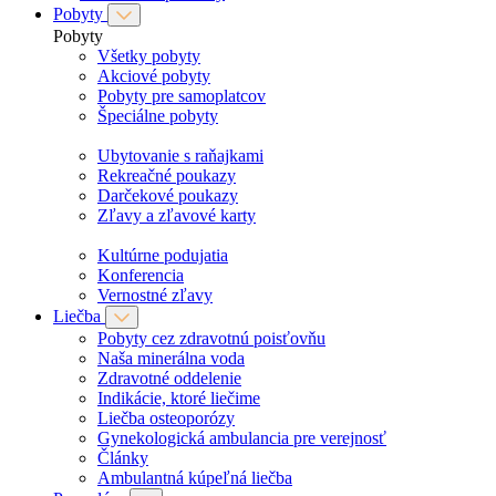
Pobyty
Pobyty
Všetky pobyty
Akciové pobyty
Pobyty pre samoplatcov
Špeciálne pobyty
Ubytovanie s raňajkami
Rekreačné poukazy
Darčekové poukazy
Zľavy a zľavové karty
Kultúrne podujatia
Konferencia
Vernostné zľavy
Liečba
Pobyty cez zdravotnú poisťovňu
Naša minerálna voda
Zdravotné oddelenie
Indikácie, ktoré liečime
Liečba osteoporózy
Gynekologická ambulancia pre verejnosť
Články
Ambulantná kúpeľná liečba