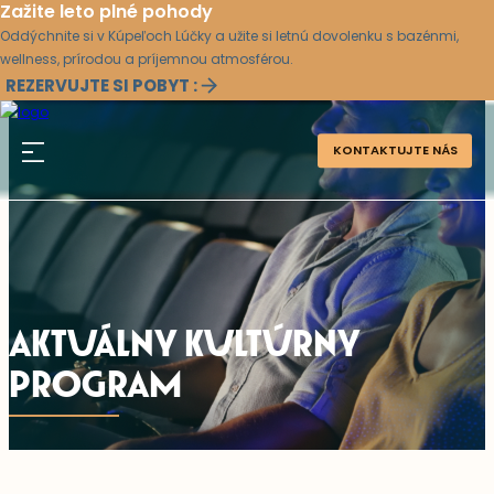
Zažite leto plné pohody
Oddýchnite si v Kúpeľoch Lúčky a užite si letnú dovolenku s bazénmi,
wellness, prírodou a príjemnou atmosférou.
REZERVUJTE SI POBYT :
KONTAKTUJTE NÁS
AKTUÁLNY KULTÚRNY
PROGRAM