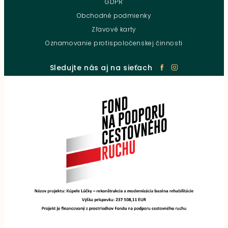
GDPR
Obchodné podmienky
Zľavové karty
Oznamovanie protispoločenskej činnosti
Sledujte nás aj na sieťach