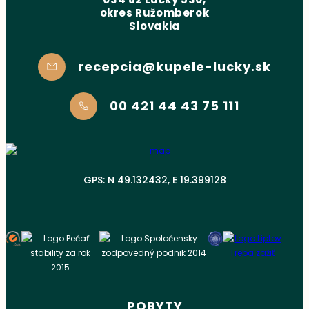
okres Ružomberok
Slovakia
recepcia@kupele-lucky.sk
00 421 44 43 75 111
GPS: N 49.132432, E 19.399128
POBYTY