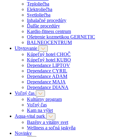
Teploliečba
Elektroliečba
Svetloliečba
Inhalačné procedúry
Ďalšie procedúry
Kardio-fitness centrum
Ošetrenie kozmetikou GERNETIC
BALNEOCENTRUM
Ubytovanie
Kúpeľný hotel CHOČ
Kúpeľný hotel KUBO
Dependance LIPTOV
Dependance CYRIL
Dependance ADAM
Dependance MAJA
Dependance DIANA
Voľný čas
Kultúrny program
Voľný čas
Kam na výlet
Aqua-vital park
Bazény a vitálny svet
Wellness a soľná jaskyňa
Novinky