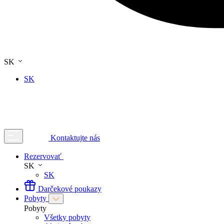
SK
SK
Kontaktujte nás
Rezervovať
SK
SK
Darčekové poukazy
Pobyty
Pobyty
Všetky pobyty