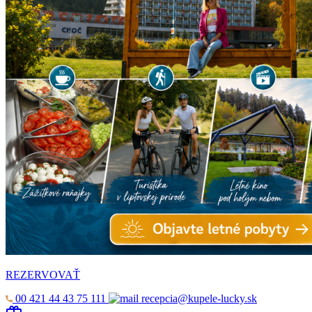
REZERVOVAŤ
00 421 44 43 75 111
recepcia@kupele-lucky.sk