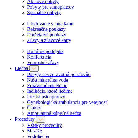
Akciové pobyty
Pobyty pre samoplatcov
Špeciálne pobyty
Ubytovanie s raňajkami
Rekreačné poukazy
Darčekové poukazy
Zľavy a zľavové karty
Kultúrne podujatia
Konferencia
Vernostné zľavy
Liečba
Pobyty cez zdravotnú poisťovňu
Naša minerálna voda
Zdravotné oddelenie
Indikácie, ktoré liečime
Liečba osteoporózy
Gynekologická ambulancia pre verejnosť
Články
Ambulantná kúpeľná liečba
Procedúry
Všetky procedúry
Masáže
Vodoliečba