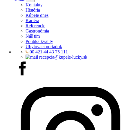
Kontakty
História
Kúpele dnes
Kariéra
Referencie
Gastronómia
Náš tím
Politika kvality
Ubytovací poriadok
00 421 44 43 75 111
recepcia@kupele-lucky.sk