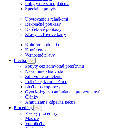
Pobyty pre samoplatcov
Špeciálne pobyty
Ubytovanie s raňajkami
Rekreačné poukazy
Darčekové poukazy
Zľavy a zľavové karty
Kultúrne podujatia
Konferencia
Vernostné zľavy
Liečba
Pobyty cez zdravotnú poisťovňu
Naša minerálna voda
Zdravotné oddelenie
Indikácie, ktoré liečime
Liečba osteoporózy
Gynekologická ambulancia pre verejnosť
Články
Ambulantná kúpeľná liečba
Procedúry
Všetky procedúry
Masáže
Vodoliečba