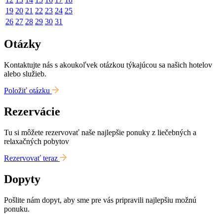
19
20
21
22
23
24
25
26
27
28
29
30
31
Otázky
Kontaktujte nás s akoukoľvek otázkou týkajúcou sa našich hotelov
alebo služieb.
Položiť otázku
Rezervácie
Tu si môžete rezervovať naše najlepšie ponuky z liečebných a
relaxačných pobytov
Rezervovať teraz
Dopyty
Pošlite nám dopyt, aby sme pre vás pripravili najlepšiu možnú
ponuku.