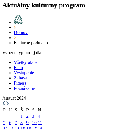
Aktuálny kultúrny program
Domov
Kultúrne podujatia
Vyberte typ podujatia:
Všetky akcie
Kino
Vystúpenie
Zábava
Fitness
Poznávanie
August 2024
P
U
S
Š
P
S
N
1
2
3
4
5
6
7
8
9
10
11
12
13
14
15
16
17
18