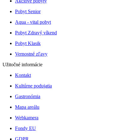
Akciové pobyty
Pobyt Senior
Aqua - vital pobyt
Pobyt Zdravý víkend
Pobyt Klasik
Vernostné zľavy
Užitočné informácie
Kontakt
Kultúrne podujatia
Gastronómia
Mapa areálu
Webkamera
Fondy EU
GDPR