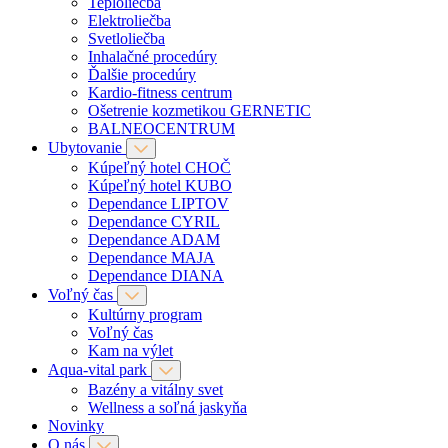
Teploliečba
Elektroliečba
Svetloliečba
Inhalačné procedúry
Ďalšie procedúry
Kardio-fitness centrum
Ošetrenie kozmetikou GERNETIC
BALNEOCENTRUM
Ubytovanie
Kúpeľný hotel CHOČ
Kúpeľný hotel KUBO
Dependance LIPTOV
Dependance CYRIL
Dependance ADAM
Dependance MAJA
Dependance DIANA
Voľný čas
Kultúrny program
Voľný čas
Kam na výlet
Aqua-vital park
Bazény a vitálny svet
Wellness a soľná jaskyňa
Novinky
O nás