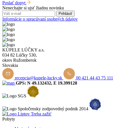
Poslať dopyt
Nenechajte si ujsť žiadnu novinku
Prihlásiť
Informácie o spracúvaní osobných údajov
KÚPELE LÚČKY a.s.
034 82 Lúčky 530,
okres Ružomberok
Slovakia
recepcia@kupele-lucky.sk
00 421 44 43 75 111
GPS: N 49.132432, E 19.399128
Pobyty