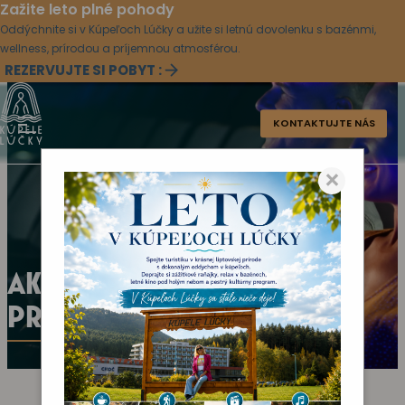
Zažite leto plné pohody
Oddýchnite si v Kúpeľoch Lúčky a užite si letnú dovolenku s bazénmi,
wellness, prírodou a príjemnou atmosférou.
REZERVUJTE SI POBYT :
KONTAKTUJTE NÁS
×
AKTUÁLNY KULTÚRNY
PROGRAM