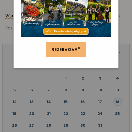
Všetky akcie
Kino
Vystúpenie
Zábava
Fitness
Poznávanie
REZERVOVAŤ
AUGUST 2024
P
U
S
Š
P
S
N
1
2
3
4
5
6
7
8
9
10
11
12
13
14
15
16
17
18
19
20
21
22
23
24
25
26
27
28
29
30
31