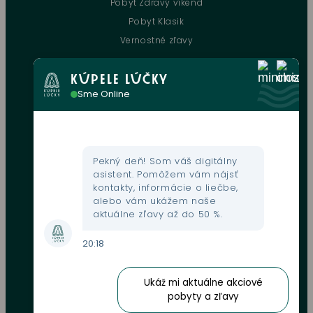
Pobyt Zdravý víkend
Pobyt Klasik
Vernostné zľavy
KÚPELE LÚČKY
UŽITOČNÉ INFORMÁCIE
Sme Online
Kontakt
Kultúrne podujatia
Gastronómia
Pekný deň! Som váš digitálny
Mapa areálu
asistent. Pomôžem vám nájsť
kontakty, informácie o liečbe,
Webkamera
alebo vám ukážem naše
Fondy EU
aktuálne zľavy až do 50 %.
GDPR
20:18
Obchodné podmienky
Zľavové karty
Ukáž mi aktuálne akciové
Oznamovanie protispoločenskej činnosti
pobyty a zľavy