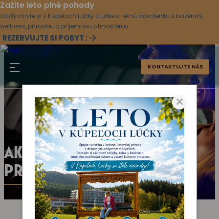
Zažite leto plné pohody
Oddýchnite si v Kúpeľoch Lúčky a užite si letnú dovolenku s bazénmi,
wellness, prírodou a príjemnou atmosférou.
REZERVUJTE SI POBYT :
KONTAKTUJTE NÁS
×
AKTUÁLNY KULTÚRNY
PROGRAM