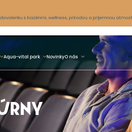
ú dovolenku s bazénmi, wellness, prírodou a príjemnou atmos
Aqua-vital park
Novinky
O nás
TÚRNY