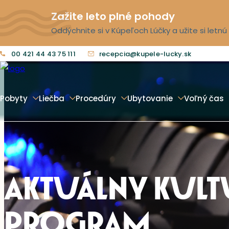
Zažite leto plné pohody
Oddýchnite si v Kúpeľoch Lúčky a užite si letn
00 421 44 43 75 111
recepcia@kupele-lucky.sk
Pobyty
Liečba
Procedúry
Ubytovanie
Voľný čas
AKTUÁLNY KUL
PROGRAM