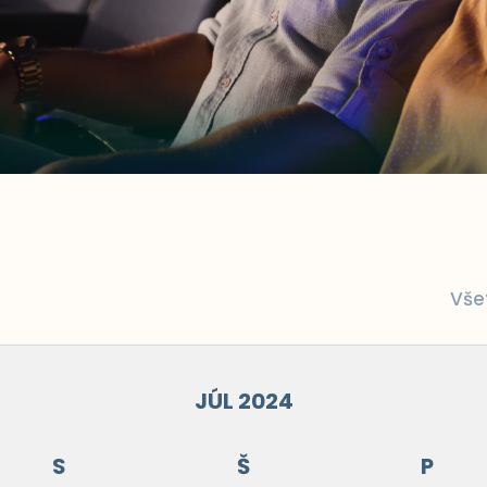
Vše
JÚL 2024
S
Š
P