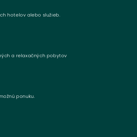
ch hotelov alebo služieb.
bných a relaxačných pobytov
u možnú ponuku.