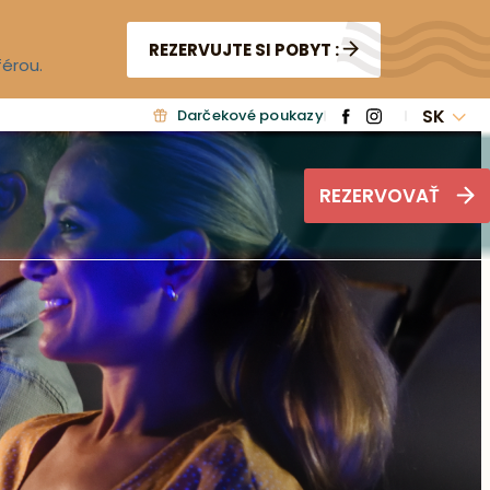
REZERVUJTE SI POBYT :
férou.
SK
Darčekové poukazy
REZERVOVAŤ