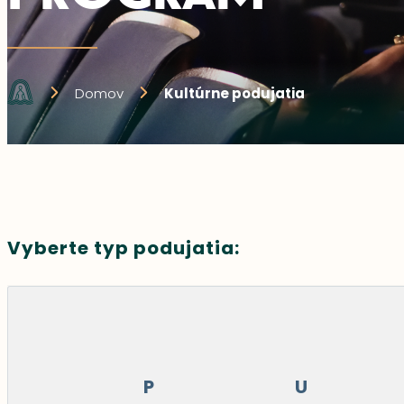
Domov
Kultúrne podujatia
Vyberte typ podujatia:
P
U