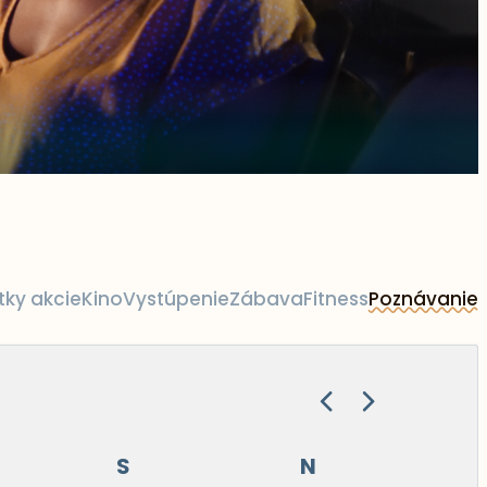
tky akcie
Kino
Vystúpenie
Zábava
Fitness
Poznávanie
S
N