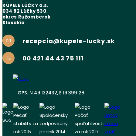
KÚPELE LÚČKY a.s.
034 82 Lúčky 530,
okres Ružomberok
Slovakia
recepcia@kupele-lucky.sk
00 421 44 43 75 111
GPS: N 49.132432, E 19.399128