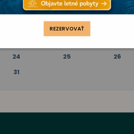
3
4
5
10
11
12
REZERVOVAŤ
17
18
19
24
25
26
31