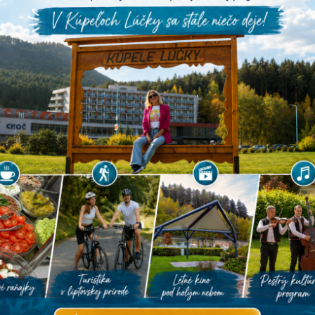
Vše
JÚL 2024
S
Š
P