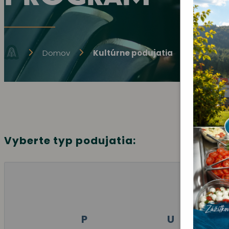
Domov
Kultúrne podujatia
Vyberte typ podujatia:
P
U