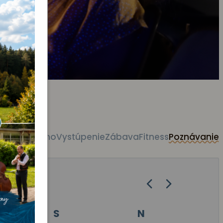
tky akcie
Kino
Vystúpenie
Zábava
Fitness
Poznávanie
S
N