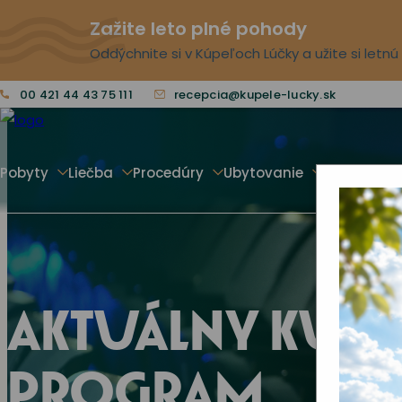
Zažite leto plné pohody
Oddýchnite si v Kúpeľoch Lúčky a užite si letn
00 421 44 43 75 111
recepcia@kupele-lucky.sk
Pobyty
Liečba
Procedúry
Ubytovanie
Voľný čas
AKTUÁLNY KUL
PROGRAM