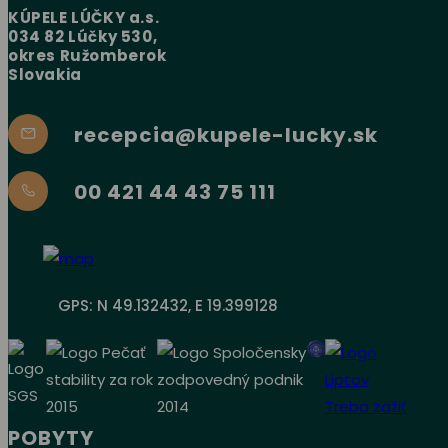
KÚPELE LÚČKY a.s.
034 82 Lúčky 530,
okres Ružomberok
Slovakia
recepcia@kupele-lucky.sk
00 421 44 43 75 111
GPS: N 49.132432, E 19.399128
POBYTY