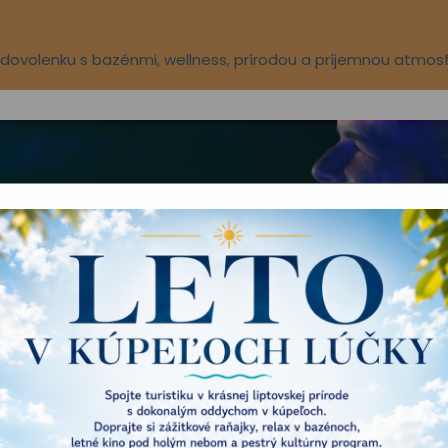
ú dovolenku s bazénmi, wellness, prírodou a príjemnou atmos
Aqua-vital park
Novinky
O nás
TÚRNY