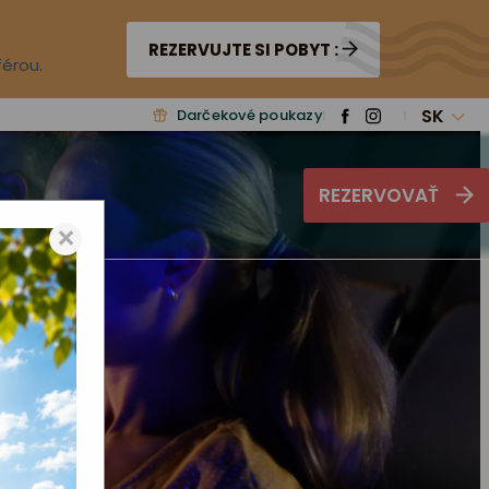
REZERVUJTE SI POBYT :
férou.
SK
Darčekové poukazy
REZERVOVAŤ
×