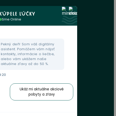
KÚPELE LÚČKY
Sme Online
Pekný deň! Som váš digitálny
asistent. Pomôžem vám nájsť
kontakty, informácie o liečbe,
alebo vám ukážem naše
aktuálne zľavy až do 50 %.
9:20
Ukáž mi aktuálne akciové
pobyty a zľavy