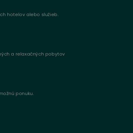
ch hotelov alebo služieb.
bných a relaxačných pobytov
u možnú ponuku.