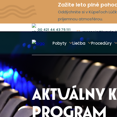
Zažite leto plné poho
Oddýchnite si v Kúpeľoch Lúčky
príjemnou atmosférou.
00 421 44 43 75 111
recepcia@kupele-l
Pobyty
Liečba
Procedúry
AKTUÁLNY 
PROGRAM