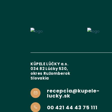
KÚPELE LÚČKY a.s.
034 82 Lúčky 530,
okres Ružomberok
Slovakia
recepcia@kupele-
lucky.sk
00 421 44 43 75 111