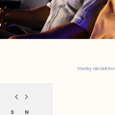
a
Všetky akcie
Kino
S
N