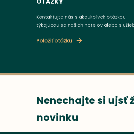
OTÁZKY
Kontaktujte nás s akoukoľvek otázkou
týkajúcou sa našich hotelov alebo služie
Položiť otázku
Nenechajte si ujsť
novinku