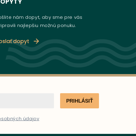
DOPYTY
ošlite nám dopyt, aby sme pre vás
ripravili najlepšiu možnú ponuku.
oslať dopyt
PRIHLÁSIŤ
 osobných údajov