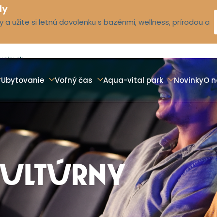
dy
 a užite si letnú dovolenku s bazénmi, wellness, prírodou a
ucky.sk
Ubytovanie
Voľný čas
Aqua-vital park
Novinky
O n
KULTÚRNY