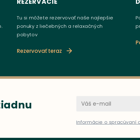
REZERVÁCIE
Tu si môžete rezervovať naše najlepšie
P
b.
ponuky z liečebných a relaxačných
p
pobytov
P
Rezervovať teraz
 žiadnu
Informácie o spracúvaní