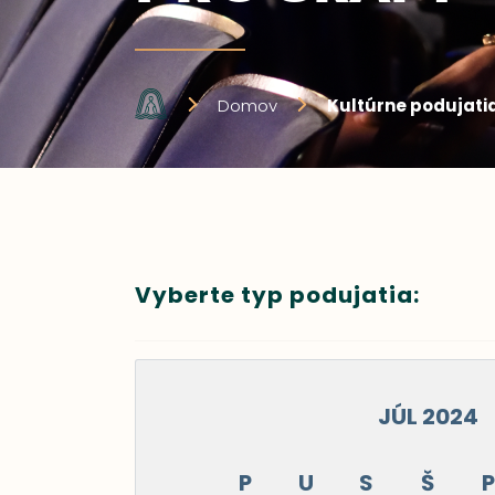
Domov
Kultúrne podujati
Vyberte typ podujatia:
JÚL 2024
P
U
S
Š
P