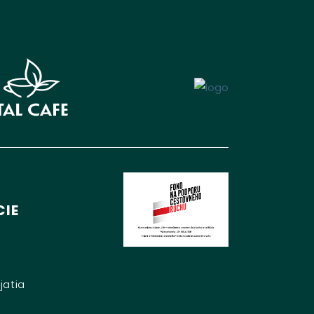
IE
jatia