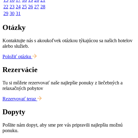
22
23
24
25
26
27
28
29
30
31
Otázky
Kontaktujte nás s akoukoľvek otázkou týkajúcou sa našich hotelov
alebo služieb.
Položiť otázku
Rezervácie
Tu si môžete rezervovať naše najlepšie ponuky z liečebných a
relaxačných pobytov
Rezervovať teraz
Dopyty
Pošlite nám dopyt, aby sme pre vás pripravili najlepšiu možnú
ponuku.