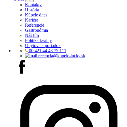
Kontakty
História
Kúpele dnes
Kariéra
Referencie
Gastronómia
Náš tím
Politika kvality
Ubytovací poriadok
00 421 44 43 75 111
recepcia@kupele-lucky.sk