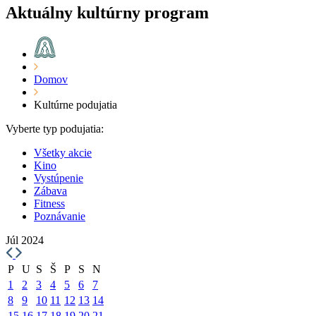
Aktuálny kultúrny program
Domov
Kultúrne podujatia
Vyberte typ podujatia:
Všetky akcie
Kino
Vystúpenie
Zábava
Fitness
Poznávanie
Júl 2024
P
U
S
Š
P
S
N
1
2
3
4
5
6
7
8
9
10
11
12
13
14
15
16
17
18
19
20
21