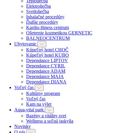
Teploliečba
Elektroliečba
Svetloliečba
Inhalačné procedúry
Ďalšie procedúry
Kardio-fitness centrum
Ošetrenie kozmetikou GERNETIC
BALNEOCENTRUM
Ubytovanie
Kúpeľný hotel CHOČ
Kúpeľný hotel KUBO
Dependance LIPTOV
Dependance CYRIL
Dependance ADAM
Dependance MAJA
Dependance DIANA
Voľný čas
Kultúrny program
Voľný čas
Kam na výlet
Aqua-vital park
Bazény a vitálny svet
Wellness a soľná jaskyňa
Novinky
O nás