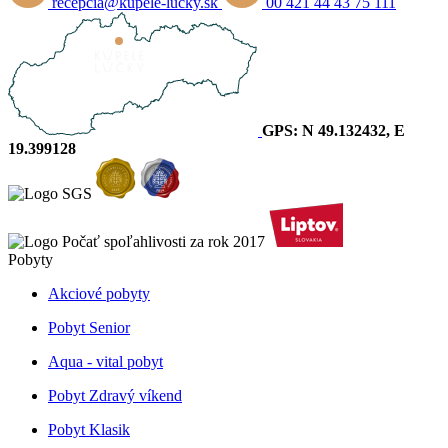
recepcia@kupele-lucky.sk
00 421 44 43 75 111
GPS: N 49.132432, E
19.399128
Pobyty
Akciové pobyty
Pobyt Senior
Aqua - vital pobyt
Pobyt Zdravý víkend
Pobyt Klasik