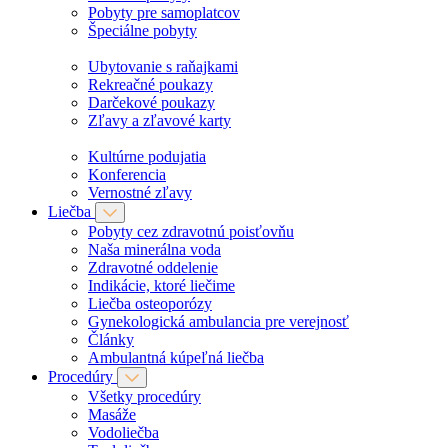
Pobyty pre samoplatcov
Špeciálne pobyty
Ubytovanie s raňajkami
Rekreačné poukazy
Darčekové poukazy
Zľavy a zľavové karty
Kultúrne podujatia
Konferencia
Vernostné zľavy
Liečba
Pobyty cez zdravotnú poisťovňu
Naša minerálna voda
Zdravotné oddelenie
Indikácie, ktoré liečime
Liečba osteoporózy
Gynekologická ambulancia pre verejnosť
Články
Ambulantná kúpeľná liečba
Procedúry
Všetky procedúry
Masáže
Vodoliečba