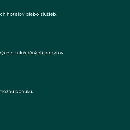
ch hotelov alebo služieb.
bných a relaxačných pobytov
u možnú ponuku.