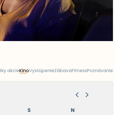
tky akcie
Kino
Vystúpenie
Zábava
Fitness
Poznávanie
S
N