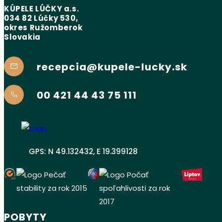
KÚPELE LÚČKY a.s.
034 82 Lúčky 530,
okres Ružomberok
Slovakia
recepcia@kupele-lucky.sk
00 421 44 43 75 111
GPS: N 49.132432, E 19.399128
POBYTY