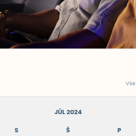
Vše
JÚL 2024
S
Š
P