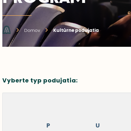
Domov
Kultúrne podujatia
Vyberte typ podujatia:
P
U