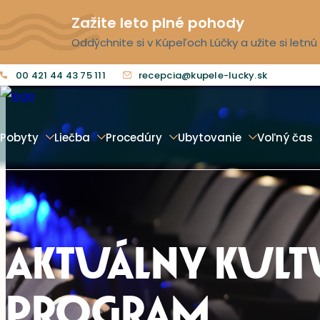
Zažite leto plné pohody
Oddýchnite si v Kúpeľoch Lúčky a užite si letn
00 421 44 43 75 111
recepcia@kupele-lucky.sk
Pobyty
Liečba
Procedúry
Ubytovanie
Voľný čas
AKTUÁLNY KUL
PROGRAM