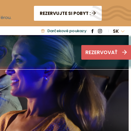
REZERVUJTE SI POBYT :
férou.
SK
Darčekové poukazy
REZERVOVAŤ