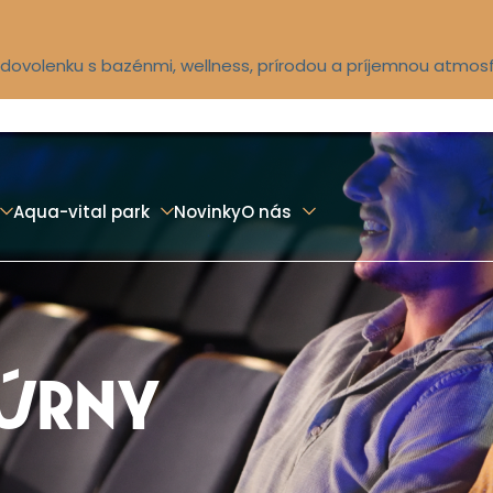
ú dovolenku s bazénmi, wellness, prírodou a príjemnou atmos
Aqua-vital park
Novinky
O nás
TÚRNY