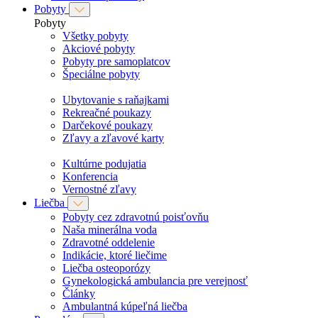
Pobyty
Pobyty
Všetky pobyty
Akciové pobyty
Pobyty pre samoplatcov
Špeciálne pobyty
Ubytovanie s raňajkami
Rekreačné poukazy
Darčekové poukazy
Zľavy a zľavové karty
Kultúrne podujatia
Konferencia
Vernostné zľavy
Liečba
Pobyty cez zdravotnú poisťovňu
Naša minerálna voda
Zdravotné oddelenie
Indikácie, ktoré liečime
Liečba osteoporózy
Gynekologická ambulancia pre verejnosť
Články
Ambulantná kúpeľná liečba