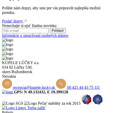
Pošlite nám dopyt, aby sme pre vás pripravili najlepšiu možnú
ponuku.
Poslať dopyt
Nenechajte si ujsť žiadnu novinku
Prihlásiť
Informácie o spracúvaní osobných údajov
KÚPELE LÚČKY a.s.
034 82 Lúčky 530,
okres Ružomberok
Slovakia
recepcia@kupele-lucky.sk
00 421 44 43 75 111
GPS: N 49.132432, E 19.399128
Pobyty