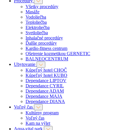
Procedúry
Všetky procedúry
Masáže
Vodoliečba
Teploliečba
Elektroliečba
Svetloliečba
Inhalačné procedúry
Ďalšie procedúry
Kardio-fitness centrum
Ošetrenie kozmetikou GERNETIC
BALNEOCENTRUM
Ubytovanie
Kúpeľný hotel CHOČ
Kúpeľný hotel KUBO
Dependance LIPTOV
Dependance CYRIL
Dependance ADAM
Dependance MAJA
Dependance DIANA
Voľný čas
Kultúrny program
Voľný čas
Kam na výlet
Aqua-vital park