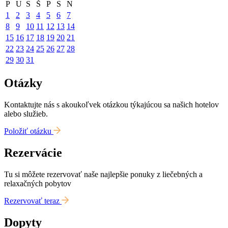
P
U
S
Š
P
S
N
1
2
3
4
5
6
7
8
9
10
11
12
13
14
15
16
17
18
19
20
21
22
23
24
25
26
27
28
29
30
31
Otázky
Kontaktujte nás s akoukoľvek otázkou týkajúcou sa našich hotelov
alebo služieb.
Položiť otázku
Rezervácie
Tu si môžete rezervovať naše najlepšie ponuky z liečebných a
relaxačných pobytov
Rezervovať teraz
Dopyty