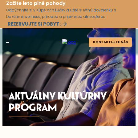
Zažite leto plné pohody
Oddýchnite si v Kúpeľoch Lúčky a užite si letnú dovolenku s
bazénmi, wellness, prírodou a príjemnou atmosférou.
REZERVUJTE SI POBYT :
KONTAKTUJTE NÁS
AKTUÁLNY KULTÚRNY
PROGRAM