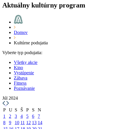
Aktuálny kultúrny program
Domov
Kultúrne podujatia
Vyberte typ podujatia:
Všetky akcie
Kino
Vystúpenie
Zábava
Fitness
Poznávanie
Júl 2024
P
U
S
Š
P
S
N
1
2
3
4
5
6
7
8
9
10
11
12
13
14
15
16
17
18
19
20
21