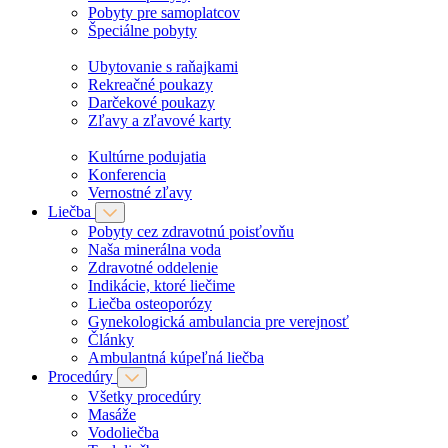
Pobyty pre samoplatcov
Špeciálne pobyty
Ubytovanie s raňajkami
Rekreačné poukazy
Darčekové poukazy
Zľavy a zľavové karty
Kultúrne podujatia
Konferencia
Vernostné zľavy
Liečba
Pobyty cez zdravotnú poisťovňu
Naša minerálna voda
Zdravotné oddelenie
Indikácie, ktoré liečime
Liečba osteoporózy
Gynekologická ambulancia pre verejnosť
Články
Ambulantná kúpeľná liečba
Procedúry
Všetky procedúry
Masáže
Vodoliečba