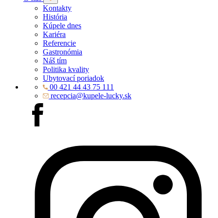
Kontakty
História
Kúpele dnes
Kariéra
Referencie
Gastronómia
Náš tím
Politika kvality
Ubytovací poriadok
00 421 44 43 75 111
recepcia@kupele-lucky.sk