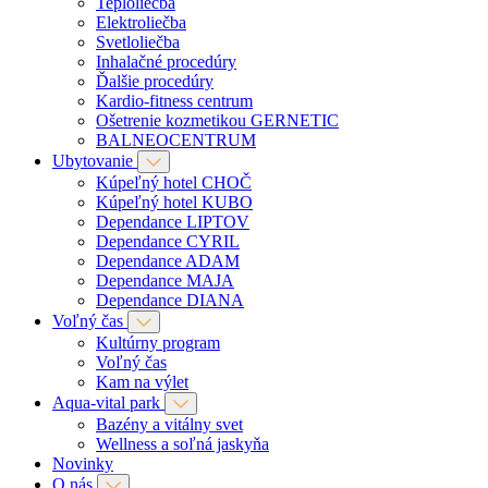
Teploliečba
Elektroliečba
Svetloliečba
Inhalačné procedúry
Ďalšie procedúry
Kardio-fitness centrum
Ošetrenie kozmetikou GERNETIC
BALNEOCENTRUM
Ubytovanie
Kúpeľný hotel CHOČ
Kúpeľný hotel KUBO
Dependance LIPTOV
Dependance CYRIL
Dependance ADAM
Dependance MAJA
Dependance DIANA
Voľný čas
Kultúrny program
Voľný čas
Kam na výlet
Aqua-vital park
Bazény a vitálny svet
Wellness a soľná jaskyňa
Novinky
O nás