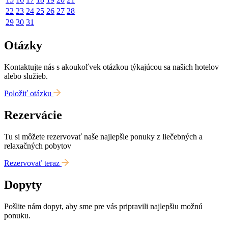
22
23
24
25
26
27
28
29
30
31
Otázky
Kontaktujte nás s akoukoľvek otázkou týkajúcou sa našich hotelov
alebo služieb.
Položiť otázku
Rezervácie
Tu si môžete rezervovať naše najlepšie ponuky z liečebných a
relaxačných pobytov
Rezervovať teraz
Dopyty
Pošlite nám dopyt, aby sme pre vás pripravili najlepšiu možnú
ponuku.