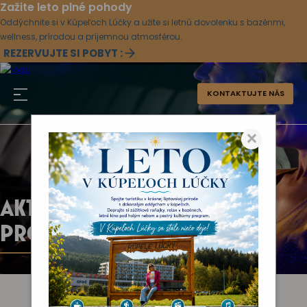
Zažite leto plné pohody
Oddýchnite si v Kúpeľoch Lúčky a užite si letnú dovolenku s bazénmi,
wellness, prírodou a príjemnou atmosférou.
REZERVUJTE SI POBYT :
KONTAKTUJTE NÁS
×
AKTUÁLNY KULTÚRNY
PROGRAM