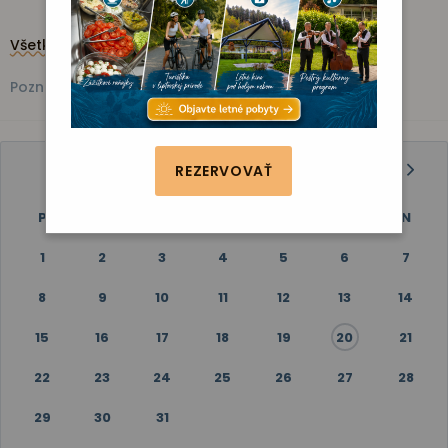
Všetky akcie
Kino
Vystúpenie
Zábava
Fitness
Poznávanie
JÚL 2024
REZERVOVAŤ
P
U
S
Š
P
S
N
1
2
3
4
5
6
7
8
9
10
11
12
13
14
15
16
17
18
19
20
21
22
23
24
25
26
27
28
29
30
31