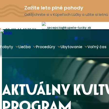
Zažite leto plné pohody
Oddýchnite si v Kúpeľoch Lúčky a užite si letn
recepcia@kupele-lucky.sk
00 421 44 43 75 111
Pobyty
Liečba
Procedúry
Ubytovanie
Voľný čas
AKTUÁLNY KUL
PROGRAM