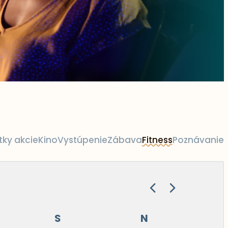
tky akcie
Kino
Vystúpenie
Zábava
Fitness
Poznávanie
S
N