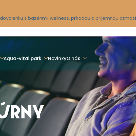
ú dovolenku s bazénmi, wellness, prírodou a príjemnou atmos
Aqua-vital park
Novinky
O nás
TÚRNY