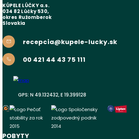
KÚPELE LÚČKY a.s.
034 82 Lúčky 530,
okres Ružomberok
Slovakia
recepcia@kupele-lucky.sk
00 421 44 43 75 111
GPS: N 49.132432, E 19.399128
POBYTY