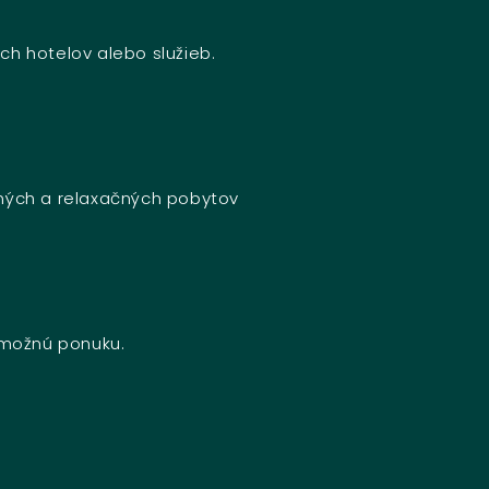
ch hotelov alebo služieb.
bných a relaxačných pobytov
u možnú ponuku.