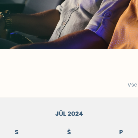
Vše
JÚL 2024
S
Š
P