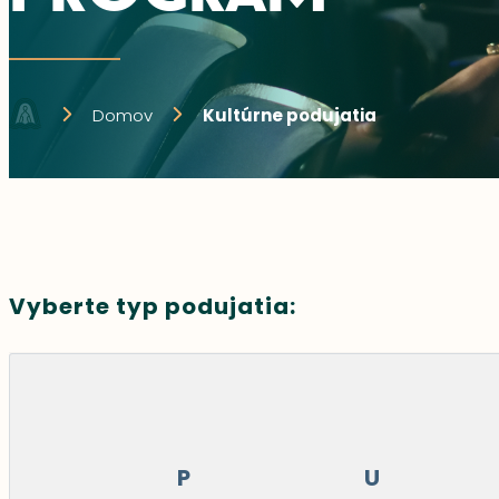
Domov
Kultúrne podujatia
Vyberte typ podujatia:
P
U