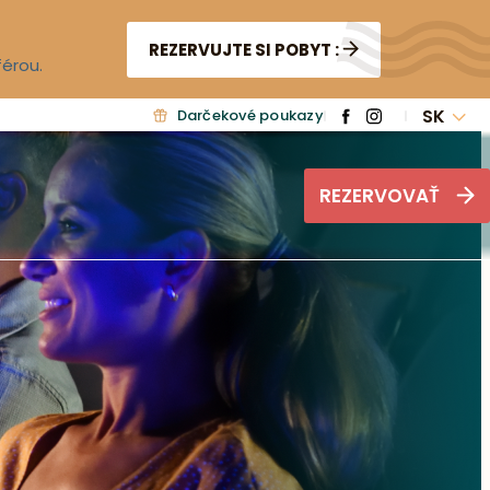
REZERVUJTE SI POBYT :
férou.
SK
Darčekové poukazy
REZERVOVAŤ