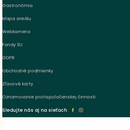
Gastronómia
Mapa areálu
Webkamera
Fondy EU
GDPR
Obchodné podmienky
Zľavové karty
Oznamovanie protispoločenskej činnosti
Sledujte nás aj na sieťach