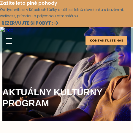
Zažite leto plné pohody
Oddýchnite si v Kúpeľoch Lúčky a užite si letnú dovolenku s bazénmi,
wellness, prírodou a príjemnou atmosférou.
REZERVUJTE SI POBYT :
KONTAKTUJTE NÁS
AKTUÁLNY KULTÚRNY
PROGRAM