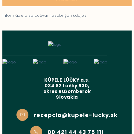
Informácie o spracúvaní osobných údajov
KÚPELE LÚČKY a.s.
034 82 Lúčky 530,
okres Ružomberok
Slovakia
recepcia@kupele-lucky.sk
00 421 44 43 75 111