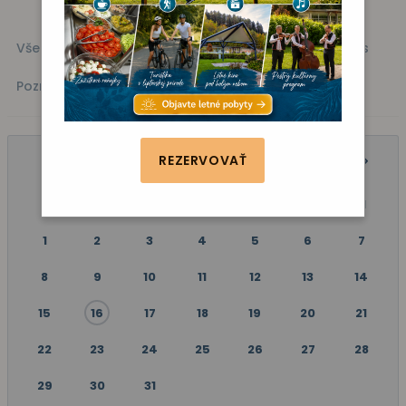
Všetky akcie
Kino
Vystúpenie
Zábava
Fitness
Poznávanie
REZERVOVAŤ
JÚL 2024
P
U
S
Š
P
S
N
1
2
3
4
5
6
7
8
9
10
11
12
13
14
15
16
17
18
19
20
21
22
23
24
25
26
27
28
29
30
31