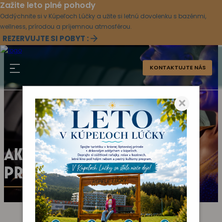
Zažite leto plné pohody
Oddýchnite si v Kúpeľoch Lúčky a užite si letnú dovolenku s bazénmi,
wellness, prírodou a príjemnou atmosférou.
REZERVUJTE SI POBYT :
KONTAKTUJTE NÁS
×
AKTUÁLNY KULTÚRNY
PROGRAM