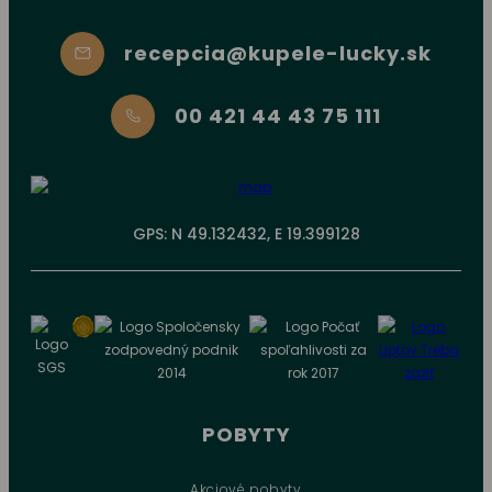
recepcia@kupele-lucky.sk
00 421 44 43 75 111
GPS: N 49.132432, E 19.399128
POBYTY
Akciové pobyty