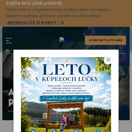
Zažite leto plné pohody
Oddýchnite si v Kúpeľoch Lúčky a užite si letnú dovolenku s
bazénmi, wellness, prírodou a príjemnou atmosférou.
REZERVUJTE SI POBYT :
KONTAKTUJTE NÁS
×
AKTUÁLNY KULTÚRNY
PROGRAM