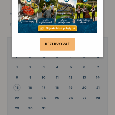
Všetky akcie
Kino
Vystúpenie
Zábava
Fitness
Poznávanie
REZERVOVAŤ
JÚL 2024
P
U
S
Š
P
S
N
1
2
3
4
5
6
7
8
9
10
11
12
13
14
15
16
17
18
19
20
21
22
23
24
25
26
27
28
29
30
31