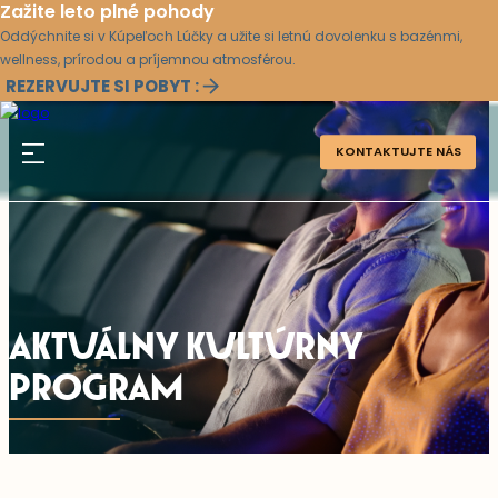
Zažite leto plné pohody
Oddýchnite si v Kúpeľoch Lúčky a užite si letnú dovolenku s bazénmi,
wellness, prírodou a príjemnou atmosférou.
REZERVUJTE SI POBYT :
KONTAKTUJTE NÁS
AKTUÁLNY KULTÚRNY
PROGRAM