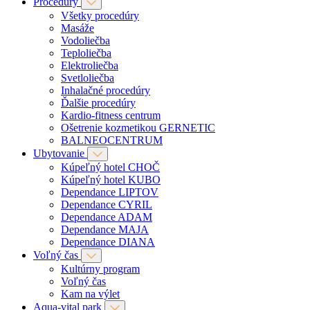
Procedúry
Všetky procedúry
Masáže
Vodoliečba
Teploliečba
Elektroliečba
Svetloliečba
Inhalačné procedúry
Ďalšie procedúry
Kardio-fitness centrum
Ošetrenie kozmetikou GERNETIC
BALNEOCENTRUM
Ubytovanie
Kúpeľný hotel CHOČ
Kúpeľný hotel KUBO
Dependance LIPTOV
Dependance CYRIL
Dependance ADAM
Dependance MAJA
Dependance DIANA
Voľný čas
Kultúrny program
Voľný čas
Kam na výlet
Aqua-vital park