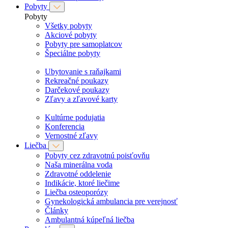
Pobyty
Pobyty
Všetky pobyty
Akciové pobyty
Pobyty pre samoplatcov
Špeciálne pobyty
Ubytovanie s raňajkami
Rekreačné poukazy
Darčekové poukazy
Zľavy a zľavové karty
Kultúrne podujatia
Konferencia
Vernostné zľavy
Liečba
Pobyty cez zdravotnú poisťovňu
Naša minerálna voda
Zdravotné oddelenie
Indikácie, ktoré liečime
Liečba osteoporózy
Gynekologická ambulancia pre verejnosť
Články
Ambulantná kúpeľná liečba