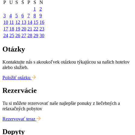
P
U
S
Š
P
S
N
1
2
3
4
5
6
7
8
9
10
11
12
13
14
15
16
17
18
19
20
21
22
23
24
25
26
27
28
29
30
Otázky
Kontaktujte nás s akoukoľvek otázkou týkajúcou sa našich hotelov
alebo služieb.
Položiť otázku
Rezervácie
Tu si môžete rezervovať naše najlepšie ponuky z liečebných a
relaxačných pobytov
Rezervovať teraz
Dopyty