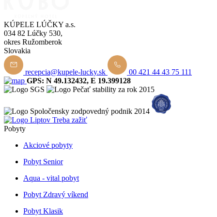
KÚPELE LÚČKY a.s.
034 82 Lúčky 530,
okres Ružomberok
Slovakia
recepcia@kupele-lucky.sk
00 421 44 43 75 111
GPS: N 49.132432, E 19.399128
Pobyty
Akciové pobyty
Pobyt Senior
Aqua - vital pobyt
Pobyt Zdravý víkend
Pobyt Klasik