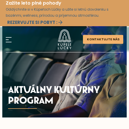
Zažite leto plné pohody
Oddýchnite si v Kúpeľoch Lúčky a užite si letnú dovolenku s
bazénmi, wellness, prírodou a príjemnou atmosférou.
REZERVUJTE SI POBYT :
KONTAKTUJTE NÁS
AKTUÁLNY KULTÚRNY
PROGRAM