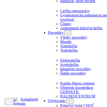
Indikácie, ktoré liečime
Liečba osteoporózy
Gynekologická ambulancia pr
verejnosť
Články
Ambulantná kúpeľná liečba
Procedúry
Všetky procedúry
Masáže
Vodoliečba
Teploliečba
Elektroliečba
Svetloliečba
Inhalačné procedúry
Ďalšie procedúry
Kardio-fitness centrum
Ošetrenie kozmetikou
GERNETIC
BALNEOCENTRUM
Kontaktujte
Ubytovanie
nás
Kúpeľný hotel CHOČ