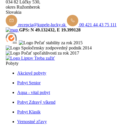
034 82 Lúčky 530,
okres Ružomberok
Slovakia
recepcia@kupele-lucky.sk
00 421 44 43 75 111
GPS: N 49.132432, E 19.399128
Pobyty
Akciové pobyty
Pobyt Senior
Aqua - vital pobyt
Pobyt Zdravý víkend
Pobyt Klasik
Vernostné zľavy