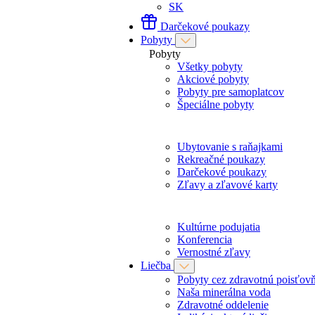
SK
Darčekové poukazy
Pobyty
Pobyty
Všetky pobyty
Akciové pobyty
Pobyty pre samoplatcov
Špeciálne pobyty
Ubytovanie s raňajkami
Rekreačné poukazy
Darčekové poukazy
Zľavy a zľavové karty
Kultúrne podujatia
Konferencia
Vernostné zľavy
Liečba
Pobyty cez zdravotnú poisťov
Naša minerálna voda
Zdravotné oddelenie