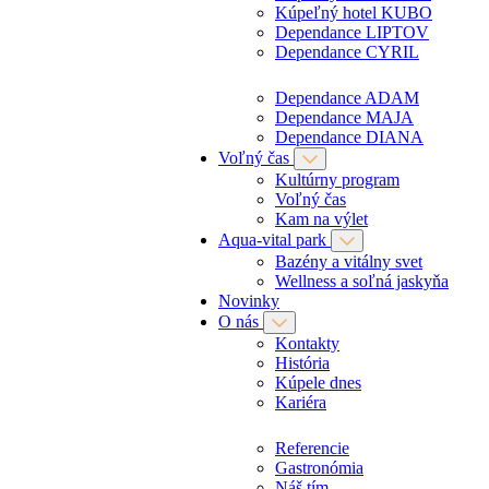
Kúpeľný hotel KUBO
Dependance LIPTOV
Dependance CYRIL
Dependance ADAM
Dependance MAJA
Dependance DIANA
Voľný čas
Kultúrny program
Voľný čas
Kam na výlet
Aqua-vital park
Bazény a vitálny svet
Wellness a soľná jaskyňa
Novinky
O nás
Kontakty
História
Kúpele dnes
Kariéra
Referencie
Gastronómia
Náš tím