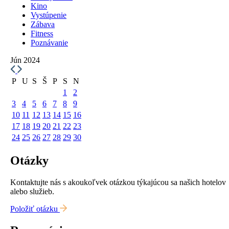
Kino
Vystúpenie
Zábava
Fitness
Poznávanie
Jún 2024
P
U
S
Š
P
S
N
1
2
3
4
5
6
7
8
9
10
11
12
13
14
15
16
17
18
19
20
21
22
23
24
25
26
27
28
29
30
Otázky
Kontaktujte nás s akoukoľvek otázkou týkajúcou sa našich hotelov
alebo služieb.
Položiť otázku