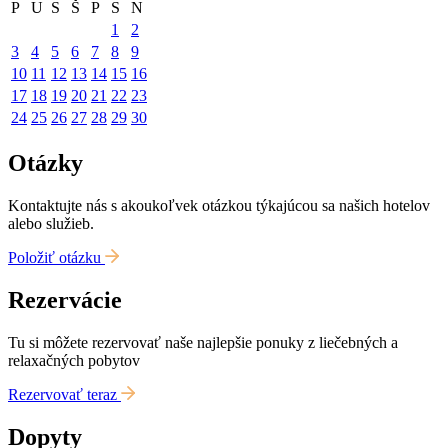
P
U
S
Š
P
S
N
1
2
3
4
5
6
7
8
9
10
11
12
13
14
15
16
17
18
19
20
21
22
23
24
25
26
27
28
29
30
Otázky
Kontaktujte nás s akoukoľvek otázkou týkajúcou sa našich hotelov
alebo služieb.
Položiť otázku
Rezervácie
Tu si môžete rezervovať naše najlepšie ponuky z liečebných a
relaxačných pobytov
Rezervovať teraz
Dopyty