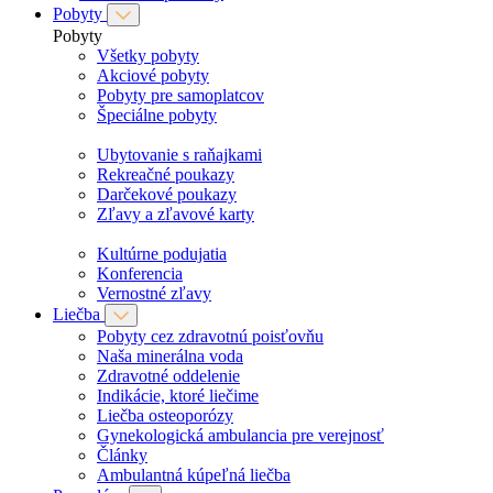
Pobyty
Pobyty
Všetky pobyty
Akciové pobyty
Pobyty pre samoplatcov
Špeciálne pobyty
Ubytovanie s raňajkami
Rekreačné poukazy
Darčekové poukazy
Zľavy a zľavové karty
Kultúrne podujatia
Konferencia
Vernostné zľavy
Liečba
Pobyty cez zdravotnú poisťovňu
Naša minerálna voda
Zdravotné oddelenie
Indikácie, ktoré liečime
Liečba osteoporózy
Gynekologická ambulancia pre verejnosť
Články
Ambulantná kúpeľná liečba