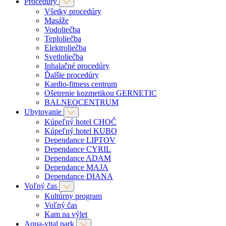
Procedúry
Všetky procedúry
Masáže
Vodoliečba
Teploliečba
Elektroliečba
Svetloliečba
Inhalačné procedúry
Ďalšie procedúry
Kardio-fitness centrum
Ošetrenie kozmetikou GERNETIC
BALNEOCENTRUM
Ubytovanie
Kúpeľný hotel CHOČ
Kúpeľný hotel KUBO
Dependance LIPTOV
Dependance CYRIL
Dependance ADAM
Dependance MAJA
Dependance DIANA
Voľný čas
Kultúrny program
Voľný čas
Kam na výlet
Aqua-vital park