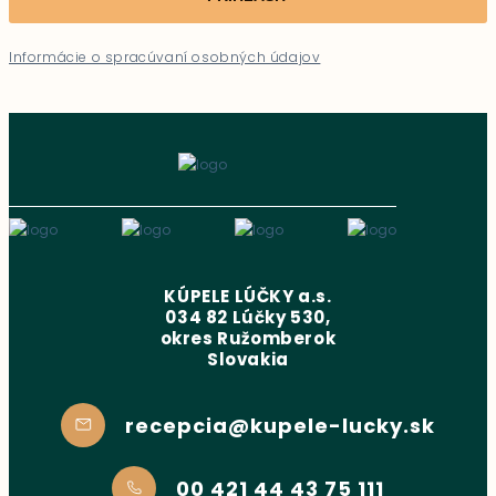
Informácie o spracúvaní osobných údajov
KÚPELE LÚČKY a.s.
034 82 Lúčky 530,
okres Ružomberok
Slovakia
recepcia@kupele-lucky.sk
00 421 44 43 75 111