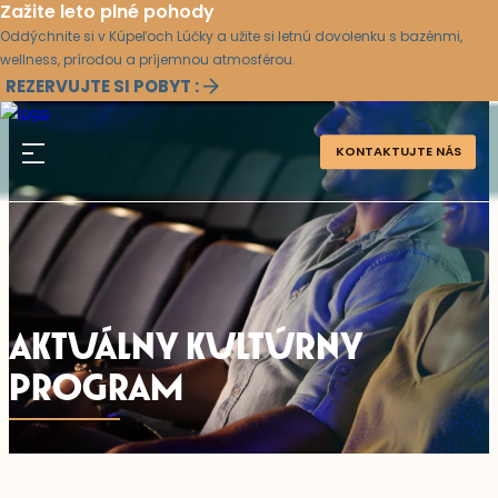
Zažite leto plné pohody
Oddýchnite si v Kúpeľoch Lúčky a užite si letnú dovolenku s bazénmi,
wellness, prírodou a príjemnou atmosférou.
REZERVUJTE SI POBYT :
KONTAKTUJTE NÁS
AKTUÁLNY KULTÚRNY
PROGRAM