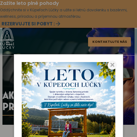
Zažite leto plné pohody
Oddýchnite si v Kúpeľoch Lúčky a užite si letnú dovolenku s bazénmi,
wellness, prírodou a príjemnou atmosférou.
REZERVUJTE SI POBYT :
KONTAKTUJTE NÁS
×
AKTUÁLNY KULTÚRNY
PROGRAM