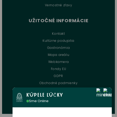
Vernostné zľavy
UŽITOČNÉ INFORMÁCIE
Kontakt
Kultúrne podujatia
Gastronómia
Mapa areálu
Webkamera
Fondy EU
GDPR
Obchodné podmienky
Zľavové karty
KÚPELE LÚČKY
Oznamovanie protispoločenskej činnosti
Sme Online
Sledujte nás aj na sieťach