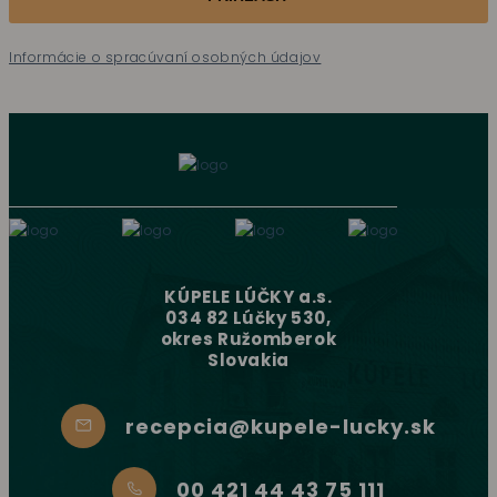
Informácie o spracúvaní osobných údajov
KÚPELE LÚČKY a.s.
034 82 Lúčky 530,
okres Ružomberok
Slovakia
recepcia@kupele-lucky.sk
00 421 44 43 75 111