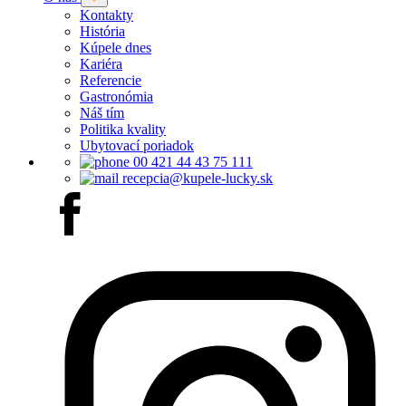
Kontakty
História
Kúpele dnes
Kariéra
Referencie
Gastronómia
Náš tím
Politika kvality
Ubytovací poriadok
00 421 44 43 75 111
recepcia@kupele-lucky.sk