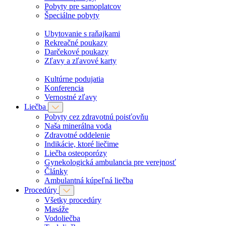
Pobyty pre samoplatcov
Špeciálne pobyty
Ubytovanie s raňajkami
Rekreačné poukazy
Darčekové poukazy
Zľavy a zľavové karty
Kultúrne podujatia
Konferencia
Vernostné zľavy
Liečba
Pobyty cez zdravotnú poisťovňu
Naša minerálna voda
Zdravotné oddelenie
Indikácie, ktoré liečime
Liečba osteoporózy
Gynekologická ambulancia pre verejnosť
Články
Ambulantná kúpeľná liečba
Procedúry
Všetky procedúry
Masáže
Vodoliečba