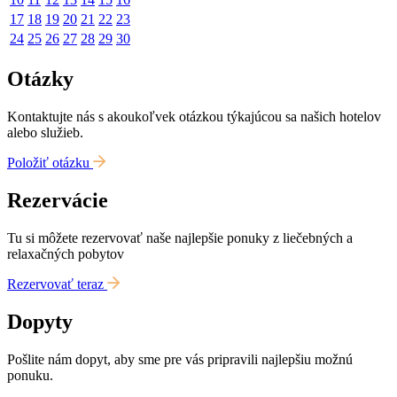
17
18
19
20
21
22
23
24
25
26
27
28
29
30
Otázky
Kontaktujte nás s akoukoľvek otázkou týkajúcou sa našich hotelov
alebo služieb.
Položiť otázku
Rezervácie
Tu si môžete rezervovať naše najlepšie ponuky z liečebných a
relaxačných pobytov
Rezervovať teraz
Dopyty
Pošlite nám dopyt, aby sme pre vás pripravili najlepšiu možnú
ponuku.