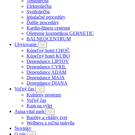
Teploliečba
Elektroliečba
Svetloliečba
Inhalačné procedúry
Ďalšie procedúry
Kardio-fitness centrum
Ošetrenie kozmetikou GERNETIC
BALNEOCENTRUM
Ubytovanie
Kúpeľný hotel CHOČ
Kúpeľný hotel KUBO
Dependance LIPTOV
Dependance CYRIL
Dependance ADAM
Dependance MAJA
Dependance DIANA
Voľný čas
Kultúrny program
Voľný čas
Kam na výlet
Aqua-vital park
Bazény a vitálny svet
Wellness a soľná jaskyňa
Novinky
O nás