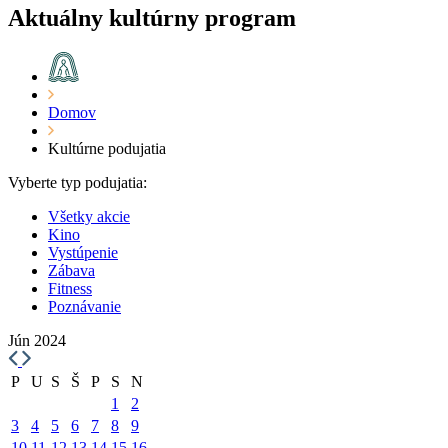
Aktuálny kultúrny program
Domov
Kultúrne podujatia
Vyberte typ podujatia:
Všetky akcie
Kino
Vystúpenie
Zábava
Fitness
Poznávanie
Jún 2024
P
U
S
Š
P
S
N
1
2
3
4
5
6
7
8
9
10
11
12
13
14
15
16