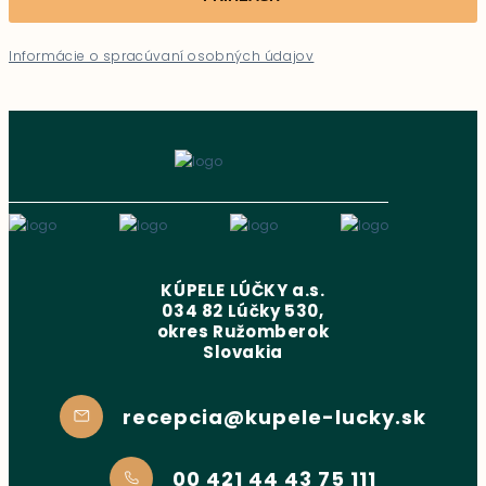
Informácie o spracúvaní osobných údajov
KÚPELE LÚČKY a.s.
034 82 Lúčky 530,
okres Ružomberok
Slovakia
recepcia@kupele-lucky.sk
00 421 44 43 75 111