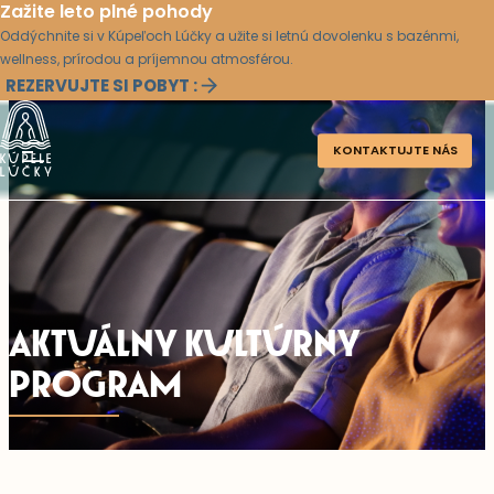
Zažite leto plné pohody
Oddýchnite si v Kúpeľoch Lúčky a užite si letnú dovolenku s bazénmi,
wellness, prírodou a príjemnou atmosférou.
REZERVUJTE SI POBYT :
KONTAKTUJTE NÁS
AKTUÁLNY KULTÚRNY
PROGRAM