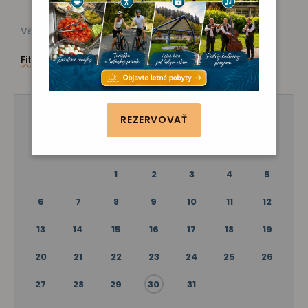
Všetky akcie
Kino
Vystúpenie
Zábava
Fitness
Poznávanie
MÁJ 2024
REZERVOVAŤ
P
U
S
Š
P
S
N
1
2
3
4
5
6
7
8
9
10
11
12
13
14
15
16
17
18
19
20
21
22
23
24
25
26
27
28
29
30
31