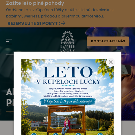
Zažite leto plné pohody
Oddýchnite si v Kúpeľoch Lúčky a užite si letnú dovolenku s
bazénmi, wellness, prírodou a príjemnou atmosférou.
REZERVUJTE SI POBYT :
KONTAKTUJTE NÁS
×
AKTUÁLNY KULTÚRNY
PROGRAM