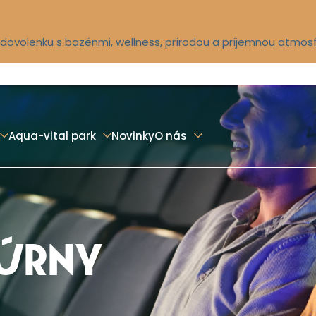
ú dovolenku s bazénmi, wellness, prírodou a príjemnou atmos
Aqua-vital park
Novinky
O nás
TÚRNY