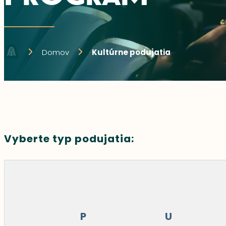
Domov
Kultúrne podujatia
Vyberte typ podujatia:
P
U