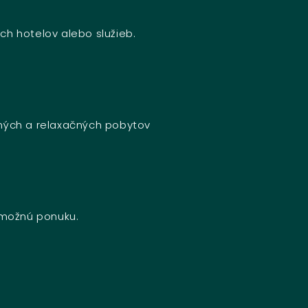
ch hotelov alebo služieb.
bných a relaxačných pobytov
u možnú ponuku.