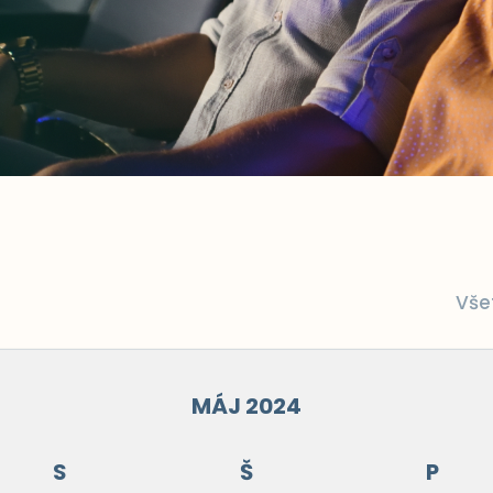
Vše
MÁJ 2024
S
Š
P