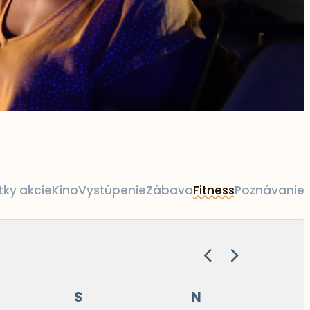
tky akcie
Kino
Vystúpenie
Zábava
Fitness
Poznávanie
S
N