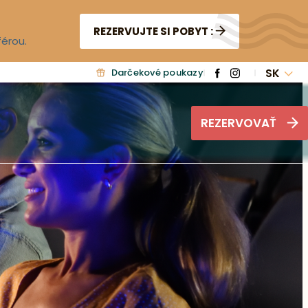
REZERVUJTE SI POBYT :
férou.
SK
Darčekové poukazy
REZERVOVAŤ