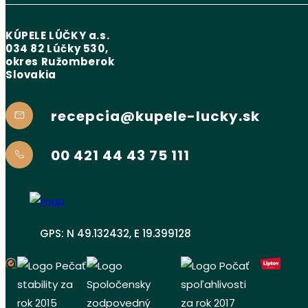
KÚPELE LÚČKY a.s.
034 82 Lúčky 530,
okres Ružomberok
Slovakia
recepcia@kupele-lucky.sk
00 421 44 43 75 111
GPS: N 49.132432, E 19.399128