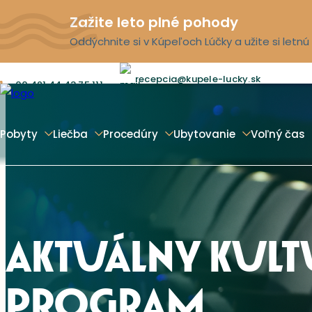
Zažite leto plné pohody
Oddýchnite si v Kúpeľoch Lúčky a užite si letn
recepcia@kupele-lucky.sk
00 421 44 43 75 111
Pobyty
Liečba
Procedúry
Ubytovanie
Voľný čas
AKTUÁLNY KUL
PROGRAM