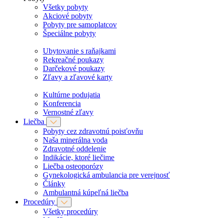
Všetky pobyty
Akciové pobyty
Pobyty pre samoplatcov
Špeciálne pobyty
Ubytovanie s raňajkami
Rekreačné poukazy
Darčekové poukazy
Zľavy a zľavové karty
Kultúrne podujatia
Konferencia
Vernostné zľavy
Liečba
Pobyty cez zdravotnú poisťovňu
Naša minerálna voda
Zdravotné oddelenie
Indikácie, ktoré liečime
Liečba osteoporózy
Gynekologická ambulancia pre verejnosť
Články
Ambulantná kúpeľná liečba
Procedúry
Všetky procedúry