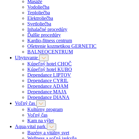
Masáže
Vodoliečba
Teploliečba
Elektroliečba
Svetloliečba
Inhalačné procedúry
Ďalšie procedúry
Kardio-fitness centrum
Ošetrenie kozmetikou GERNETIC
BALNEOCENTRUM
Ubytovanie
Kúpeľný hotel CHOČ
Kúpeľný hotel KUBO
Dependance LIPTOV
Dependance CYRIL
Dependance ADAM
Dependance MAJA
Dependance DIANA
Voľný čas
Kultúrny program
Voľný čas
Kam na výlet
Aqua-vital park
Bazény a vitálny svet
Wellness a soľná jaskyňa