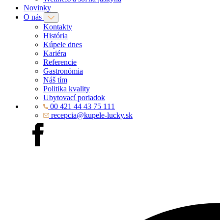
Novinky
O nás
Kontakty
História
Kúpele dnes
Kariéra
Referencie
Gastronómia
Náš tím
Politika kvality
Ubytovací poriadok
00 421 44 43 75 111
recepcia@kupele-lucky.sk