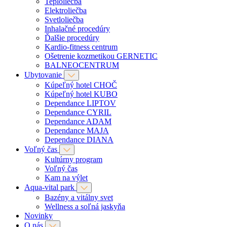
Teploliečba
Elektroliečba
Svetloliečba
Inhalačné procedúry
Ďalšie procedúry
Kardio-fitness centrum
Ošetrenie kozmetikou GERNETIC
BALNEOCENTRUM
Ubytovanie
Kúpeľný hotel CHOČ
Kúpeľný hotel KUBO
Dependance LIPTOV
Dependance CYRIL
Dependance ADAM
Dependance MAJA
Dependance DIANA
Voľný čas
Kultúrny program
Voľný čas
Kam na výlet
Aqua-vital park
Bazény a vitálny svet
Wellness a soľná jaskyňa
Novinky
O nás