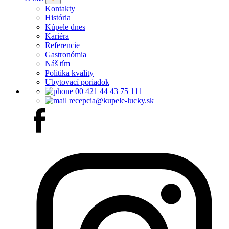
Kontakty
História
Kúpele dnes
Kariéra
Referencie
Gastronómia
Náš tím
Politika kvality
Ubytovací poriadok
00 421 44 43 75 111
recepcia@kupele-lucky.sk