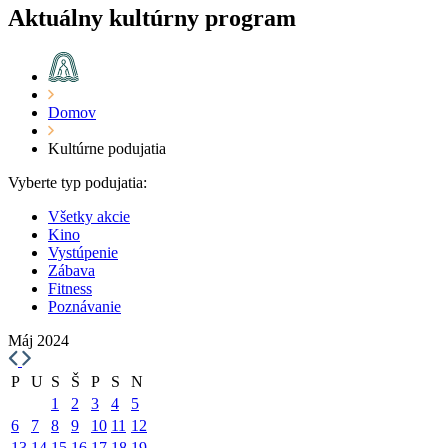
Aktuálny kultúrny program
Domov
Kultúrne podujatia
Vyberte typ podujatia:
Všetky akcie
Kino
Vystúpenie
Zábava
Fitness
Poznávanie
Máj 2024
P
U
S
Š
P
S
N
1
2
3
4
5
6
7
8
9
10
11
12
13
14
15
16
17
18
19