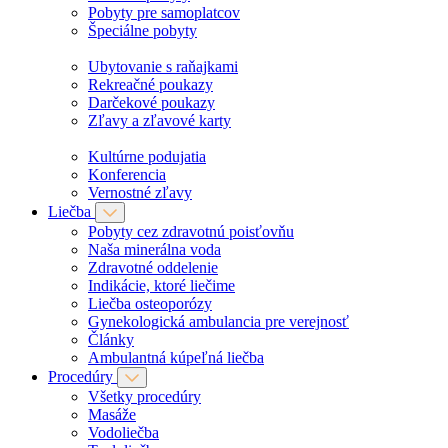
Pobyty pre samoplatcov
Špeciálne pobyty
Ubytovanie s raňajkami
Rekreačné poukazy
Darčekové poukazy
Zľavy a zľavové karty
Kultúrne podujatia
Konferencia
Vernostné zľavy
Liečba
Pobyty cez zdravotnú poisťovňu
Naša minerálna voda
Zdravotné oddelenie
Indikácie, ktoré liečime
Liečba osteoporózy
Gynekologická ambulancia pre verejnosť
Články
Ambulantná kúpeľná liečba
Procedúry
Všetky procedúry
Masáže
Vodoliečba