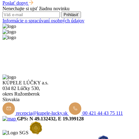
Poslať dopyt
Nenechajte si ujsť žiadnu novinku
Prihlásiť
Informácie o spracúvaní osobných údajov
KÚPELE LÚČKY a.s.
034 82 Lúčky 530,
okres Ružomberok
Slovakia
recepcia@kupele-lucky.sk
00 421 44 43 75 111
GPS: N 49.132432, E 19.399128