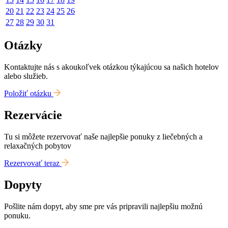
20
21
22
23
24
25
26
27
28
29
30
31
Otázky
Kontaktujte nás s akoukoľvek otázkou týkajúcou sa našich hotelov
alebo služieb.
Položiť otázku
Rezervácie
Tu si môžete rezervovať naše najlepšie ponuky z liečebných a
relaxačných pobytov
Rezervovať teraz
Dopyty
Pošlite nám dopyt, aby sme pre vás pripravili najlepšiu možnú
ponuku.