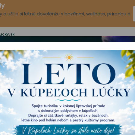
dy
 a užite si letnú dovolenku s bazénmi, wellness, prírodou a
ucky.sk
Ubytovanie
Voľný čas
Aqua-vital park
Novinky
O n
KULTÚRNY