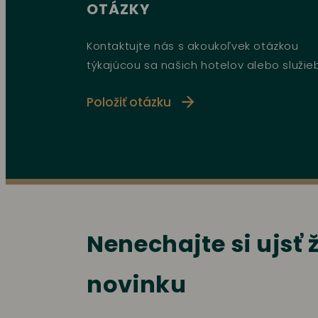
OTÁZKY
Kontaktujte nás s akoukoľvek otázkou
týkajúcou sa našich hotelov alebo služie
Položiť otázku
Nenechajte si ujsť
novinku