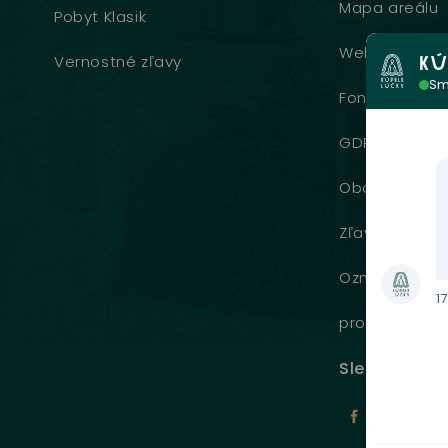
Mapa areálu
Pobyt Klasik
Webkamera
Vernostné zľavy
KÚ
Sm
Fondy EU
GDPR
Obchodné po
Zľavové karty
Oznamovani
17
protispoločen
Sledujte nás