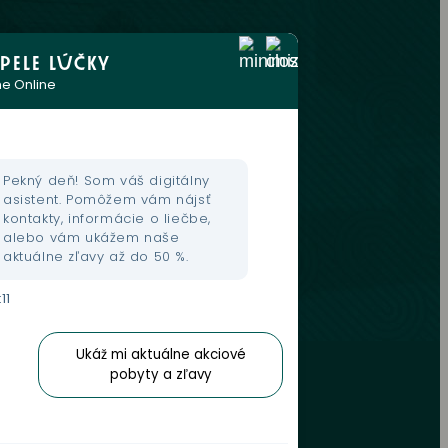
PELE LÚČKY
e Online
Pekný deň! Som váš digitálny
dmienky
asistent. Pomôžem vám nájsť
kontakty, informácie o liečbe,
alebo vám ukážem naše
aktuálne zľavy až do 50 %.
e
:11
skej činnosti
Ukáž mi aktuálne akciové
 aj na sieťach
pobyty a zľavy