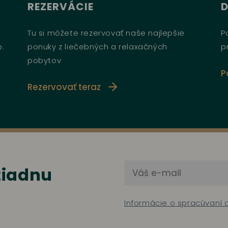
REZERVÁCIE
Tu si môžete rezervovať naše najlepšie
P
b.
ponuky z liečebných a relaxačných
p
pobytov
P
Rezervovať teraz
 žiadnu
Informácie o spracúvaní