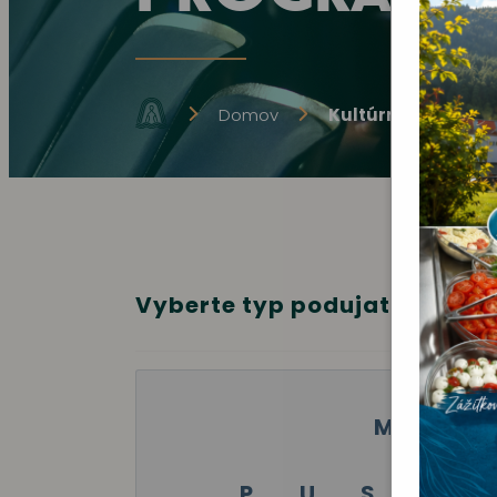
Domov
Kultúrne podujati
Vyberte typ podujatia:
MÁJ 2024
P
U
S
Š
P