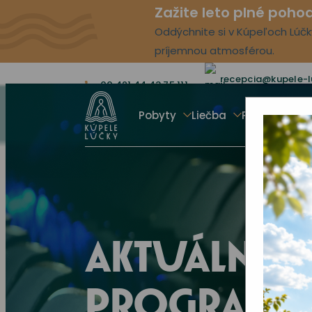
Zažite leto plné poho
Oddýchnite si v Kúpeľoch Lúčky
príjemnou atmosférou.
recepcia@kupele-l
00 421 44 43 75 111
Pobyty
Liečba
Procedúry
AKTUÁLNY 
PROGRAM