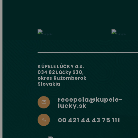
KÚPELE LÚČKY a.s.
034 82 Lúčky 530,
okres Ružomberok
Slovakia
recepcia@kupele-
lucky.sk
00 421 44 43 75 111