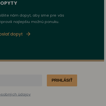
DOPYTY
ošlite nám dopyt, aby sme pre vás
ripravili najlepšiu možnú ponuku.
oslať dopyt
PRIHLÁSIŤ
 osobných údajov