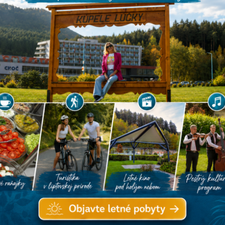
a
Všetky akcie
Kino
S
N