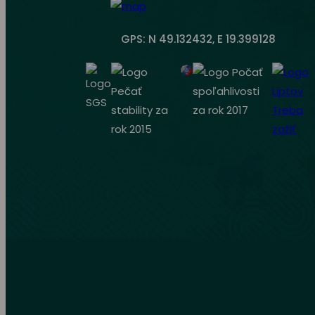
GPS: N 49.132432, E 19.399128