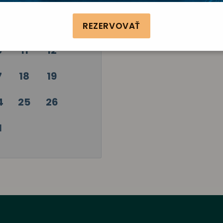
4
5
REZERVOVAŤ
0
11
12
7
18
19
4
25
26
1