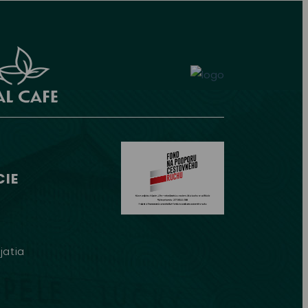
IE
jatia