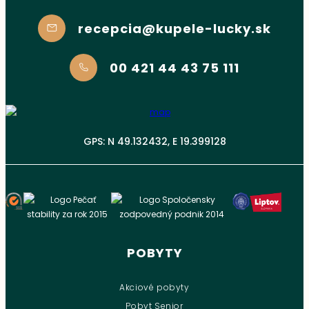
recepcia@kupele-lucky.sk
00 421 44 43 75 111
GPS: N 49.132432, E 19.399128
POBYTY
Akciové pobyty
Pobyt Senior