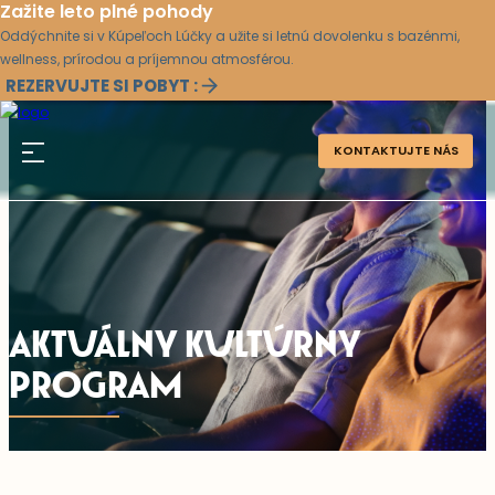
Zažite leto plné pohody
Oddýchnite si v Kúpeľoch Lúčky a užite si letnú dovolenku s bazénmi,
wellness, prírodou a príjemnou atmosférou.
REZERVUJTE SI POBYT :
KONTAKTUJTE NÁS
AKTUÁLNY KULTÚRNY
PROGRAM