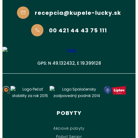
recepcia@kupele-lucky.sk
00 421 44 43 75 111
GPS: N 49.132432, E 19.399128
POBYTY
Akciové pobyty
Pobyt Senior