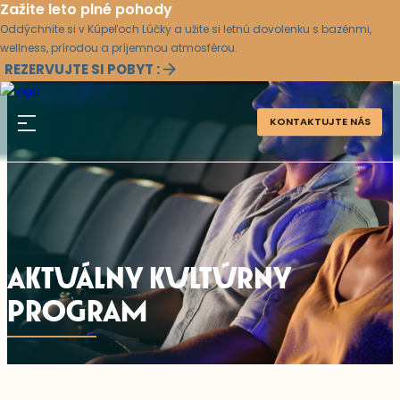
Zažite leto plné pohody
Oddýchnite si v Kúpeľoch Lúčky a užite si letnú dovolenku s bazénmi,
wellness, prírodou a príjemnou atmosférou.
REZERVUJTE SI POBYT :
KONTAKTUJTE NÁS
AKTUÁLNY KULTÚRNY
PROGRAM