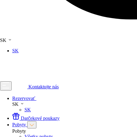
SK
SK
Kontaktujte nás
Rezervovať
SK
SK
Darčekové poukazy
Pobyty
Pobyty
Všetky pobyty