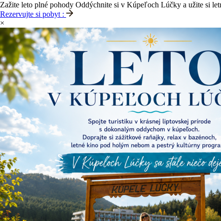
Zažite leto plné pohody
Oddýchnite si v Kúpeľoch Lúčky a užite si let
Rezervujte si pobyt :
×