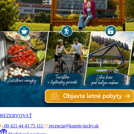
REZERVOVAŤ
00 421 44 43 75 111
recepcia@kupele-lucky.sk