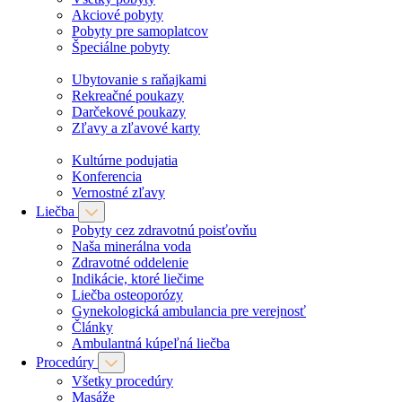
Akciové pobyty
Pobyty pre samoplatcov
Špeciálne pobyty
Ubytovanie s raňajkami
Rekreačné poukazy
Darčekové poukazy
Zľavy a zľavové karty
Kultúrne podujatia
Konferencia
Vernostné zľavy
Liečba
Pobyty cez zdravotnú poisťovňu
Naša minerálna voda
Zdravotné oddelenie
Indikácie, ktoré liečime
Liečba osteoporózy
Gynekologická ambulancia pre verejnosť
Články
Ambulantná kúpeľná liečba
Procedúry
Všetky procedúry
Masáže