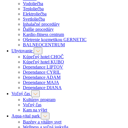
Vodoliečba
Teploliečba
Elektroliečba
Svetloliečba
Inhalačné procedúry
Ďalšie procedúry
Kardio-fitness centrum
Ošetrenie kozmetikou GERNETIC
BALNEOCENTRUM
Ubytovanie
Kúpeľný hotel CHOČ
Kúpeľný hotel KUBO
Dependance LIPTOV
Dependance CYRIL
Dependance ADAM
Dependance MAJA
Dependance DIANA
Voľný čas
Kultúrny program
Voľný čas
Kam na výlet
Aqua-vital park
Bazény a vitálny svet
Wellness a soľná jaskyňa