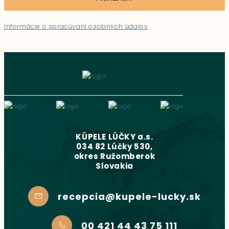
Informácie o spracúvaní osobných údajov
KÚPELE LÚČKY a.s.
034 82 Lúčky 530,
okres Ružomberok
Slovakia
recepcia@kupele-lucky.sk
00 421 44 43 75 111