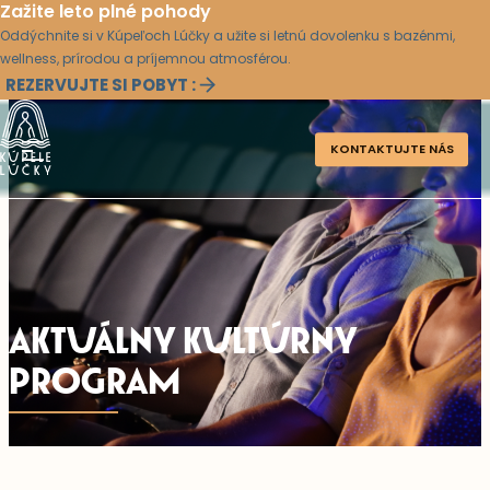
Zažite leto plné pohody
Oddýchnite si v Kúpeľoch Lúčky a užite si letnú dovolenku s bazénmi,
wellness, prírodou a príjemnou atmosférou.
REZERVUJTE SI POBYT :
KONTAKTUJTE NÁS
AKTUÁLNY KULTÚRNY
PROGRAM