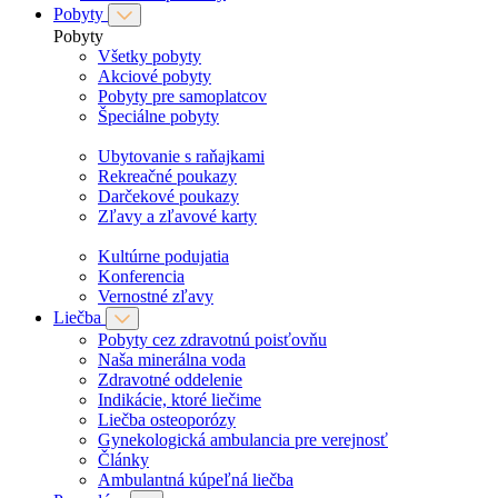
Pobyty
Pobyty
Všetky pobyty
Akciové pobyty
Pobyty pre samoplatcov
Špeciálne pobyty
Ubytovanie s raňajkami
Rekreačné poukazy
Darčekové poukazy
Zľavy a zľavové karty
Kultúrne podujatia
Konferencia
Vernostné zľavy
Liečba
Pobyty cez zdravotnú poisťovňu
Naša minerálna voda
Zdravotné oddelenie
Indikácie, ktoré liečime
Liečba osteoporózy
Gynekologická ambulancia pre verejnosť
Články
Ambulantná kúpeľná liečba