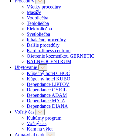
Procedúry
Všetky procedúry
Masáže
Vodoliečba
Teploliečba
Elektroliečba
Svetloliečba
Inhalačné procedúry
Ďalšie procedúry
Kardio-fitness centrum
Ošetrenie kozmetikou GERNETIC
BALNEOCENTRUM
Ubytovanie
Kúpeľný hotel CHOČ
Kúpeľný hotel KUBO
Dependance LIPTOV
Dependance CYRIL
Dependance ADAM
Dependance MAJA
Dependance DIANA
Voľný čas
Kultúrny program
Voľný čas
Kam na výlet
Aqua-vital park