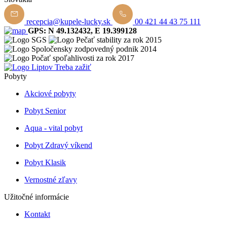
recepcia@kupele-lucky.sk
00 421 44 43 75 111
GPS: N 49.132432, E 19.399128
Pobyty
Akciové pobyty
Pobyt Senior
Aqua - vital pobyt
Pobyt Zdravý víkend
Pobyt Klasik
Vernostné zľavy
Užitočné informácie
Kontakt