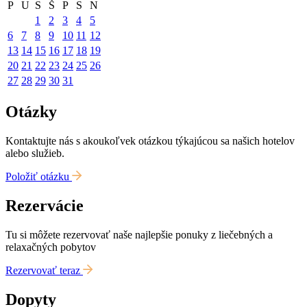
P
U
S
Š
P
S
N
1
2
3
4
5
6
7
8
9
10
11
12
13
14
15
16
17
18
19
20
21
22
23
24
25
26
27
28
29
30
31
Otázky
Kontaktujte nás s akoukoľvek otázkou týkajúcou sa našich hotelov
alebo služieb.
Položiť otázku
Rezervácie
Tu si môžete rezervovať naše najlepšie ponuky z liečebných a
relaxačných pobytov
Rezervovať teraz
Dopyty