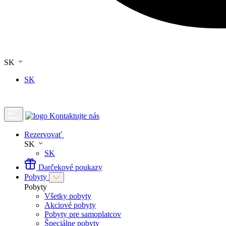
SK
SK
Kontaktujte nás
Rezervovať
SK
SK
Darčekové poukazy
Pobyty
Pobyty
Všetky pobyty
Akciové pobyty
Pobyty pre samoplatcov
Špeciálne pobyty