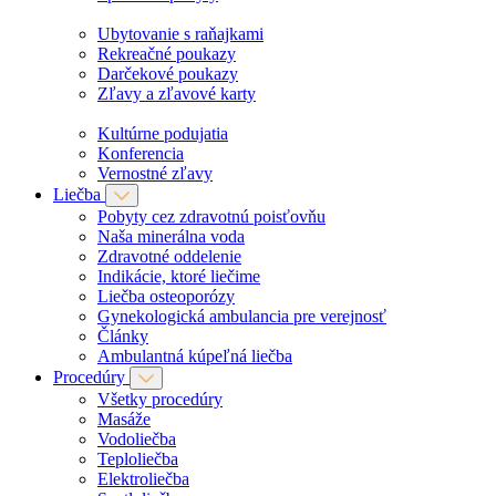
Ubytovanie s raňajkami
Rekreačné poukazy
Darčekové poukazy
Zľavy a zľavové karty
Kultúrne podujatia
Konferencia
Vernostné zľavy
Liečba
Pobyty cez zdravotnú poisťovňu
Naša minerálna voda
Zdravotné oddelenie
Indikácie, ktoré liečime
Liečba osteoporózy
Gynekologická ambulancia pre verejnosť
Články
Ambulantná kúpeľná liečba
Procedúry
Všetky procedúry
Masáže
Vodoliečba
Teploliečba
Elektroliečba