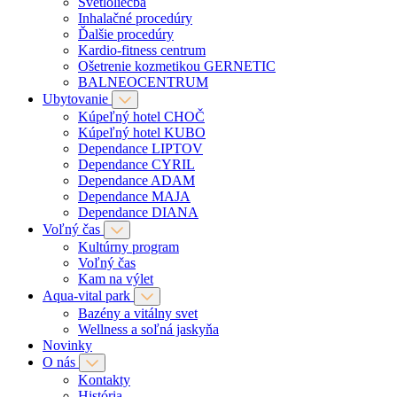
Svetloliečba
Inhalačné procedúry
Ďalšie procedúry
Kardio-fitness centrum
Ošetrenie kozmetikou GERNETIC
BALNEOCENTRUM
Ubytovanie
Kúpeľný hotel CHOČ
Kúpeľný hotel KUBO
Dependance LIPTOV
Dependance CYRIL
Dependance ADAM
Dependance MAJA
Dependance DIANA
Voľný čas
Kultúrny program
Voľný čas
Kam na výlet
Aqua-vital park
Bazény a vitálny svet
Wellness a soľná jaskyňa
Novinky
O nás
Kontakty
História