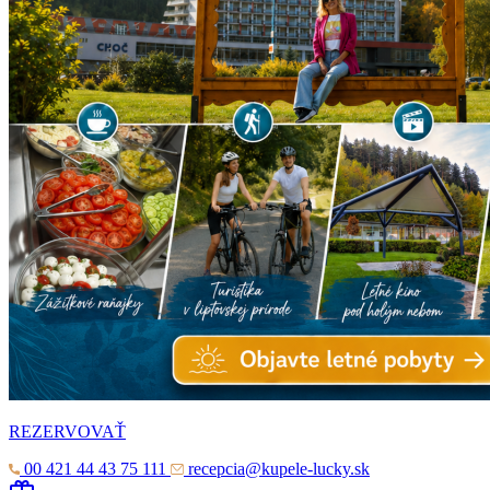
REZERVOVAŤ
00 421 44 43 75 111
recepcia@kupele-lucky.sk