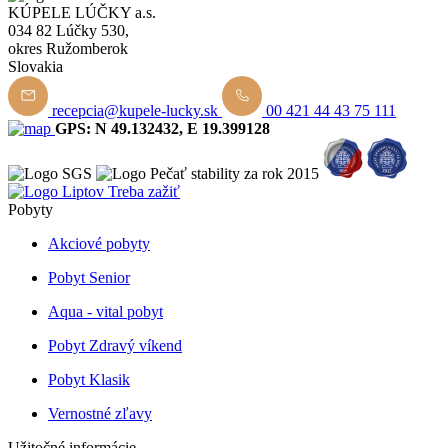
KÚPELE LÚČKY a.s.
034 82 Lúčky 530,
okres Ružomberok
Slovakia
recepcia@kupele-lucky.sk
00 421 44 43 75 111
GPS: N 49.132432, E 19.399128
Pobyty
Akciové pobyty
Pobyt Senior
Aqua - vital pobyt
Pobyt Zdravý víkend
Pobyt Klasik
Vernostné zľavy
Užitočné informácie