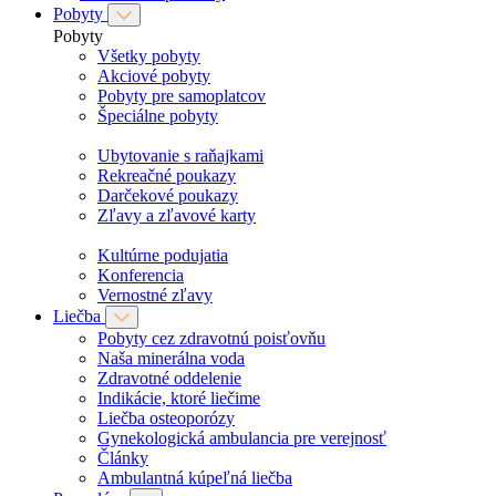
Pobyty
Pobyty
Všetky pobyty
Akciové pobyty
Pobyty pre samoplatcov
Špeciálne pobyty
Ubytovanie s raňajkami
Rekreačné poukazy
Darčekové poukazy
Zľavy a zľavové karty
Kultúrne podujatia
Konferencia
Vernostné zľavy
Liečba
Pobyty cez zdravotnú poisťovňu
Naša minerálna voda
Zdravotné oddelenie
Indikácie, ktoré liečime
Liečba osteoporózy
Gynekologická ambulancia pre verejnosť
Články
Ambulantná kúpeľná liečba