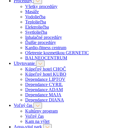
Procedúry
Všetky procedúry
Masáže
Vodoliečba
Teploliečba
Elektroliečba
Svetloliečba
Inhalačné procedúry
Ďalšie procedúry
Kardio-fitness centrum
Ošetrenie kozmetikou GERNETIC
BALNEOCENTRUM
Ubytovanie
Kúpeľný hotel CHOČ
Kúpeľný hotel KUBO
Dependance LIPTOV
Dependance CYRIL
Dependance ADAM
Dependance MAJA
Dependance DIANA
Voľný čas
Kultúrny program
Voľný čas
Kam na výlet
Aqua-vital park