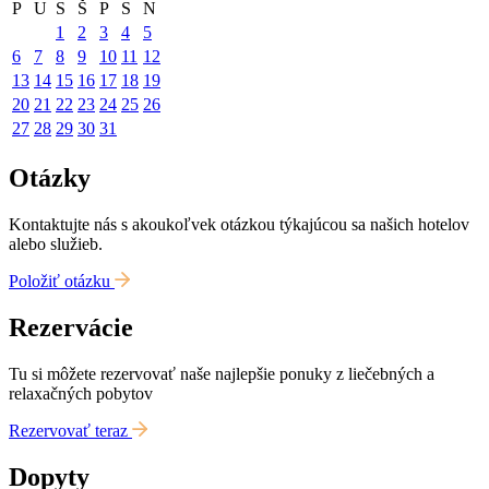
P
U
S
Š
P
S
N
1
2
3
4
5
6
7
8
9
10
11
12
13
14
15
16
17
18
19
20
21
22
23
24
25
26
27
28
29
30
31
Otázky
Kontaktujte nás s akoukoľvek otázkou týkajúcou sa našich hotelov
alebo služieb.
Položiť otázku
Rezervácie
Tu si môžete rezervovať naše najlepšie ponuky z liečebných a
relaxačných pobytov
Rezervovať teraz
Dopyty