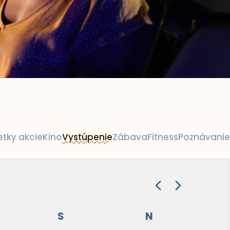
etky akcie
Kino
Vystúpenie
Zábava
Fitness
Poznávanie
S
N