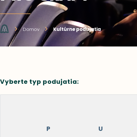
Domov
Kultúrne podujatia
Vyberte typ podujatia:
P
U