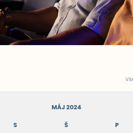
Vš
MÁJ 2024
S
Š
P