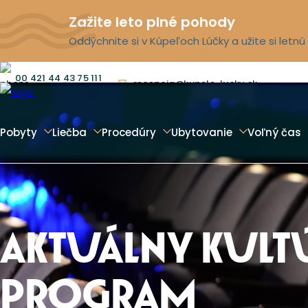
Zažite leto plné pohody
Oddýchnite si v Kúpeľoch Lúčky a užite si letn
00 421 44 43 75 111
recepcia@kupele-lucky.sk
Pobyty
Liečba
Procedúry
Ubytovanie
Voľný čas
AKTUÁLNY KULT
PROGRAM