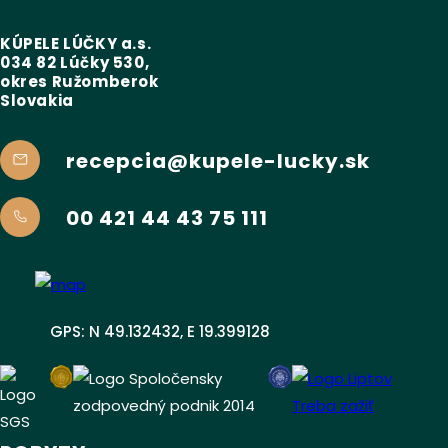
KÚPELE LÚČKY a.s.
034 82 Lúčky 530,
okres Ružomberok
Slovakia
recepcia@kupele-lucky.sk
00 421 44 43 75 111
GPS: N 49.132432, E 19.399128