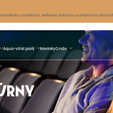
ú dovolenku s bazénmi, wellness, prírodou a príjemnou atmos
Aqua-vital park
Novinky
O nás
ÚRNY