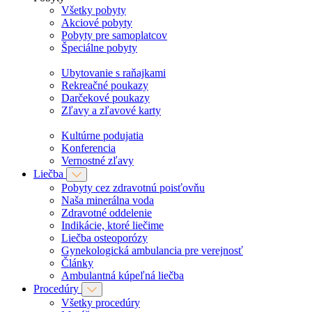
Všetky pobyty
Akciové pobyty
Pobyty pre samoplatcov
Špeciálne pobyty
Ubytovanie s raňajkami
Rekreačné poukazy
Darčekové poukazy
Zľavy a zľavové karty
Kultúrne podujatia
Konferencia
Vernostné zľavy
Liečba
Pobyty cez zdravotnú poisťovňu
Naša minerálna voda
Zdravotné oddelenie
Indikácie, ktoré liečime
Liečba osteoporózy
Gynekologická ambulancia pre verejnosť
Články
Ambulantná kúpeľná liečba
Procedúry
Všetky procedúry