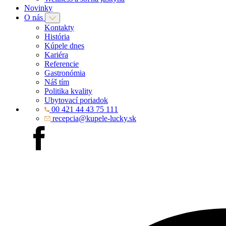
Novinky
O nás
Kontakty
História
Kúpele dnes
Kariéra
Referencie
Gastronómia
Náš tím
Politika kvality
Ubytovací poriadok
00 421 44 43 75 111
recepcia@kupele-lucky.sk