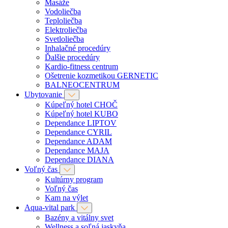
Masáže
Vodoliečba
Teploliečba
Elektroliečba
Svetloliečba
Inhalačné procedúry
Ďalšie procedúry
Kardio-fitness centrum
Ošetrenie kozmetikou GERNETIC
BALNEOCENTRUM
Ubytovanie
Kúpeľný hotel CHOČ
Kúpeľný hotel KUBO
Dependance LIPTOV
Dependance CYRIL
Dependance ADAM
Dependance MAJA
Dependance DIANA
Voľný čas
Kultúrny program
Voľný čas
Kam na výlet
Aqua-vital park
Bazény a vitálny svet
Wellness a soľná jaskyňa