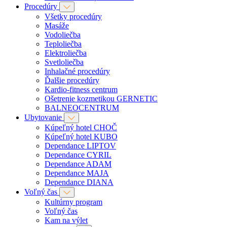
Procedúry
Všetky procedúry
Masáže
Vodoliečba
Teploliečba
Elektroliečba
Svetloliečba
Inhalačné procedúry
Ďalšie procedúry
Kardio-fitness centrum
Ošetrenie kozmetikou GERNETIC
BALNEOCENTRUM
Ubytovanie
Kúpeľný hotel CHOČ
Kúpeľný hotel KUBO
Dependance LIPTOV
Dependance CYRIL
Dependance ADAM
Dependance MAJA
Dependance DIANA
Voľný čas
Kultúrny program
Voľný čas
Kam na výlet