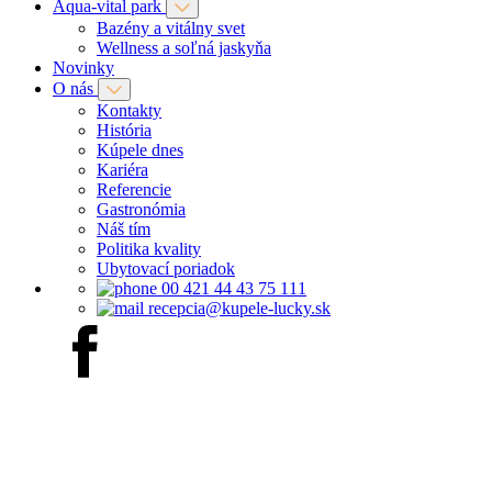
Aqua-vital park
Bazény a vitálny svet
Wellness a soľná jaskyňa
Novinky
O nás
Kontakty
História
Kúpele dnes
Kariéra
Referencie
Gastronómia
Náš tím
Politika kvality
Ubytovací poriadok
00 421 44 43 75 111
recepcia@kupele-lucky.sk