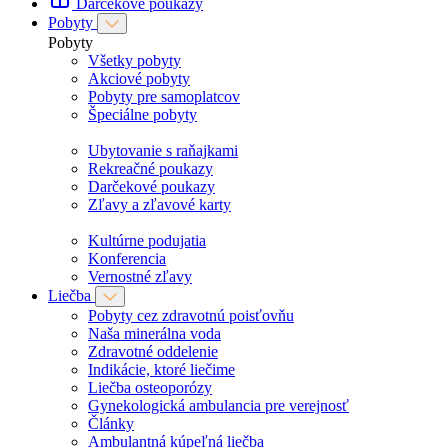
Darčekové poukazy
Pobyty
Pobyty
Všetky pobyty
Akciové pobyty
Pobyty pre samoplatcov
Špeciálne pobyty
Ubytovanie s raňajkami
Rekreačné poukazy
Darčekové poukazy
Zľavy a zľavové karty
Kultúrne podujatia
Konferencia
Vernostné zľavy
Liečba
Pobyty cez zdravotnú poisťovňu
Naša minerálna voda
Zdravotné oddelenie
Indikácie, ktoré liečime
Liečba osteoporózy
Gynekologická ambulancia pre verejnosť
Články
Ambulantná kúpeľná liečba