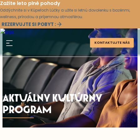
Zažite leto plné pohody
Oddýchnite si v Kúpeľoch Lúčky a užite si letnú dovolenku s bazénmi,
wellness, prírodou a príjemnou atmosférou.
REZERVUJTE SI POBYT :
KONTAKTUJTE NÁS
AKTUÁLNY KULTÚRNY
PROGRAM