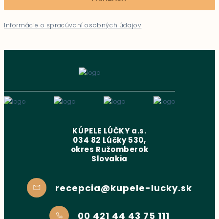
Informácie o spracúvaní osobných údajov
KÚPELE LÚČKY a.s.
034 82 Lúčky 530,
okres Ružomberok
Slovakia
recepcia@kupele-lucky.sk
00 421 44 43 75 111