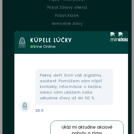
Pobyt Zdravý víkend
Pobyt Klasik
Vernostné zľavy
KÚPELE LÚČKY
UŽITOČNÉ INFORMÁCIE
Sme Online
Kontakt
Kultúrne podujatia
Gastronómia
Pekný deň! Som váš digitálny
Mapa areálu
asistent. Pomôžem vám nájsť
kontakty, informácie o liečbe,
Webkamera
alebo vám ukážem naše
Fondy EU
aktuálne zľavy až do 50 %.
GDPR
20:11
Obchodné podmienky
Zľavové karty
Ukáž mi aktuálne akciové
Oznamovanie protispoločenskej činnosti
pobyty a zľavy