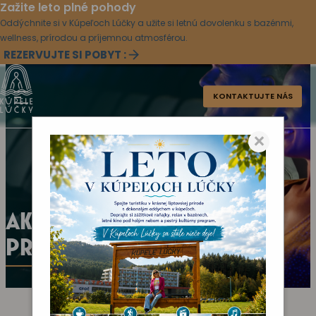
Zažite leto plné pohody
Oddýchnite si v Kúpeľoch Lúčky a užite si letnú dovolenku s bazénmi,
wellness, prírodou a príjemnou atmosférou.
REZERVUJTE SI POBYT :
KONTAKTUJTE NÁS
×
AKTUÁLNY KULTÚRNY
PROGRAM