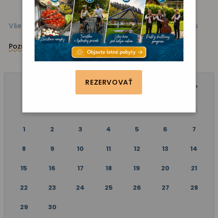
Všetky akcie
Kino
Vystúpenie
Zábava
Fitness
Poznávanie
REZERVOVAŤ
APRÍL 2024
P
U
S
Š
P
S
N
1
2
3
4
5
6
7
8
9
10
11
12
13
14
15
16
17
18
19
20
21
22
23
24
25
26
27
28
29
30