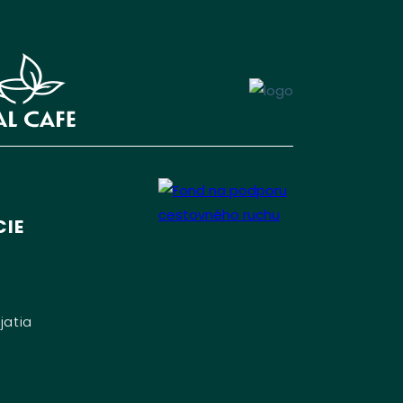
IE
jatia