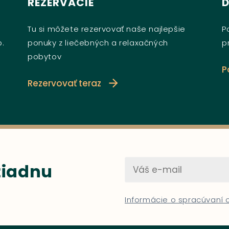
REZERVÁCIE
Tu si môžete rezervovať naše najlepšie
P
b.
ponuky z liečebných a relaxačných
p
pobytov
P
Rezervovať teraz
 žiadnu
Informácie o spracúvaní