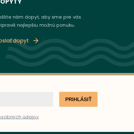
DOPYTY
ošlite nám dopyt, aby sme pre vás
ripravili najlepšiu možnú ponuku.
oslať dopyt
PRIHLÁSIŤ
 osobných údajov