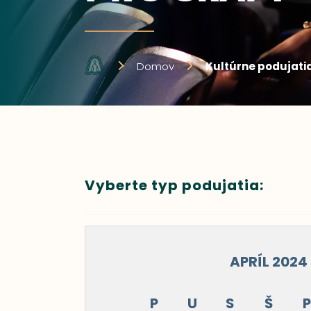
Domov
Kultúrne podujati
Vyberte typ podujatia:
APRÍL 2024
P
U
S
Š
P