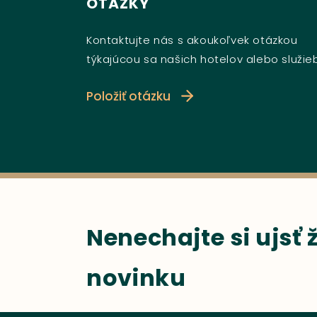
OTÁZKY
Kontaktujte nás s akoukoľvek otázkou
týkajúcou sa našich hotelov alebo služie
Položiť otázku
Nenechajte si ujsť
novinku