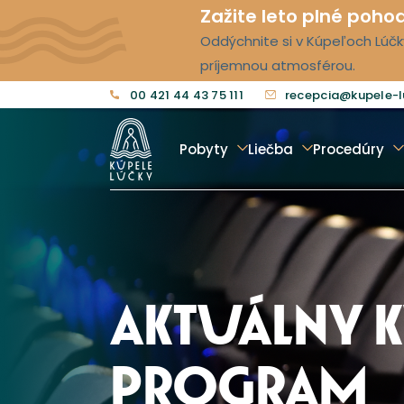
Zažite leto plné poho
Oddýchnite si v Kúpeľoch Lúčky
príjemnou atmosférou.
00 421 44 43 75 111
recepcia@kupele-l
Pobyty
Liečba
Procedúry
AKTUÁLNY 
PROGRAM