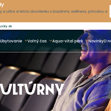
dy
 a užite si letnú dovolenku s bazénmi, wellness, prírodou a
ucky.sk
Ubytovanie
Voľný čas
Aqua-vital park
Novinky
O n
KULTÚRNY