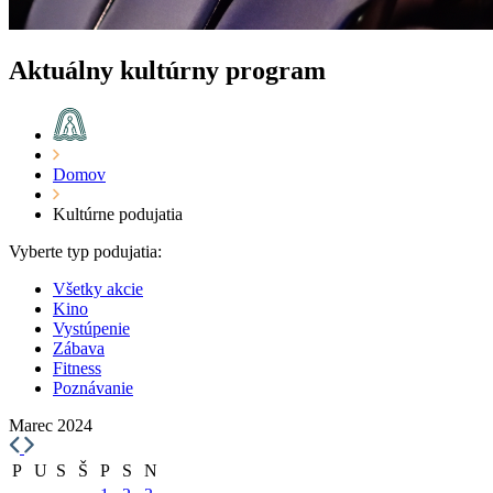
Aktuálny kultúrny program
Domov
Kultúrne podujatia
Vyberte typ podujatia:
Všetky akcie
Kino
Vystúpenie
Zábava
Fitness
Poznávanie
Marec 2024
P
U
S
Š
P
S
N