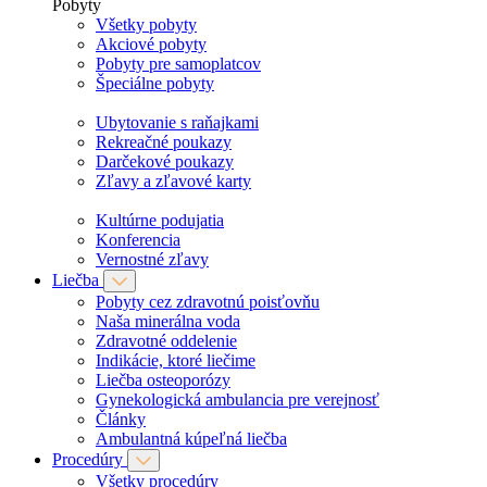
Pobyty
Všetky pobyty
Akciové pobyty
Pobyty pre samoplatcov
Špeciálne pobyty
Ubytovanie s raňajkami
Rekreačné poukazy
Darčekové poukazy
Zľavy a zľavové karty
Kultúrne podujatia
Konferencia
Vernostné zľavy
Liečba
Pobyty cez zdravotnú poisťovňu
Naša minerálna voda
Zdravotné oddelenie
Indikácie, ktoré liečime
Liečba osteoporózy
Gynekologická ambulancia pre verejnosť
Články
Ambulantná kúpeľná liečba
Procedúry
Všetky procedúry