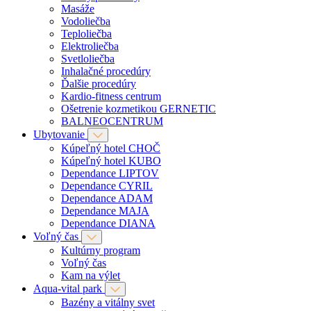
Masáže
Vodoliečba
Teploliečba
Elektroliečba
Svetloliečba
Inhalačné procedúry
Ďalšie procedúry
Kardio-fitness centrum
Ošetrenie kozmetikou GERNETIC
BALNEOCENTRUM
Ubytovanie
Kúpeľný hotel CHOČ
Kúpeľný hotel KUBO
Dependance LIPTOV
Dependance CYRIL
Dependance ADAM
Dependance MAJA
Dependance DIANA
Voľný čas
Kultúrny program
Voľný čas
Kam na výlet
Aqua-vital park
Bazény a vitálny svet