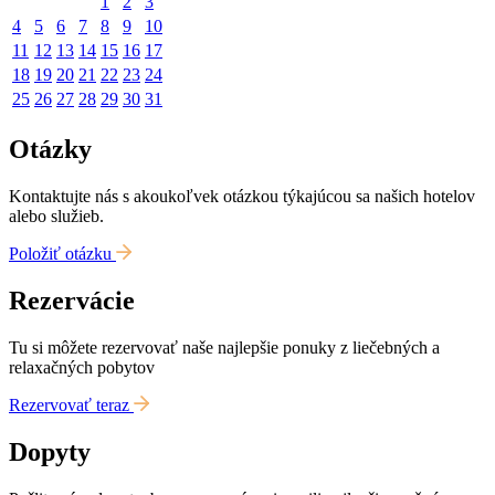
1
2
3
4
5
6
7
8
9
10
11
12
13
14
15
16
17
18
19
20
21
22
23
24
25
26
27
28
29
30
31
Otázky
Kontaktujte nás s akoukoľvek otázkou týkajúcou sa našich hotelov
alebo služieb.
Položiť otázku
Rezervácie
Tu si môžete rezervovať naše najlepšie ponuky z liečebných a
relaxačných pobytov
Rezervovať teraz
Dopyty