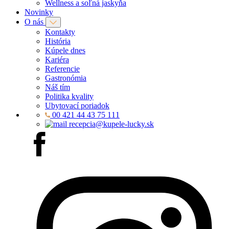
Wellness a soľná jaskyňa
Novinky
O nás
Kontakty
História
Kúpele dnes
Kariéra
Referencie
Gastronómia
Náš tím
Politika kvality
Ubytovací poriadok
00 421 44 43 75 111
recepcia@kupele-lucky.sk