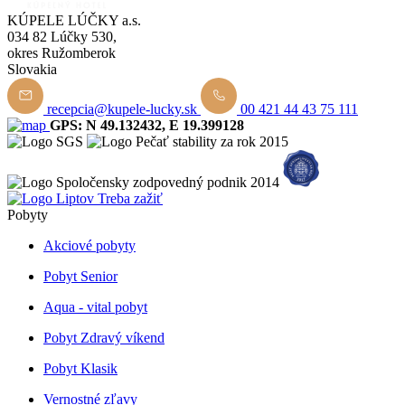
KÚPELE LÚČKY a.s.
034 82 Lúčky 530,
okres Ružomberok
Slovakia
recepcia@kupele-lucky.sk
00 421 44 43 75 111
GPS: N 49.132432, E 19.399128
Pobyty
Akciové pobyty
Pobyt Senior
Aqua - vital pobyt
Pobyt Zdravý víkend
Pobyt Klasik
Vernostné zľavy