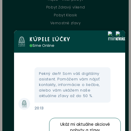
Pobyt Zdravý víkend
Pobyt Klasik
Vernostné zľavy
KÚPELE LÚČKY
UŽITOČNÉ INFORMÁCIE
Sme Online
Kontakt
Kultúrne podujatia
Gastronómia
Pekný deň! Som váš digitálny
Mapa areálu
asistent. Pomôžem vám nájsť
kontakty, informácie o liečbe,
Webkamera
alebo vám ukážem naše
Fondy EU
aktuálne zľavy až do 50 %.
GDPR
20:13
Obchodné podmienky
Zľavové karty
Ukáž mi aktuálne akciové
Oznamovanie protispoločenskej činnosti
pobyty a zľavy