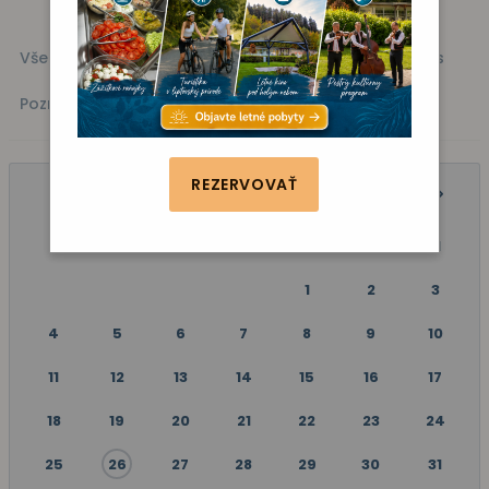
Všetky akcie
Kino
Vystúpenie
Zábava
Fitness
Poznávanie
REZERVOVAŤ
MAREC 2024
P
U
S
Š
P
S
N
1
2
3
4
5
6
7
8
9
10
11
12
13
14
15
16
17
18
19
20
21
22
23
24
25
26
27
28
29
30
31