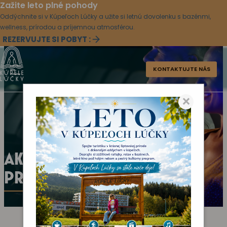
Zažite leto plné pohody
Oddýchnite si v Kúpeľoch Lúčky a užite si letnú dovolenku s bazénmi,
wellness, prírodou a príjemnou atmosférou.
REZERVUJTE SI POBYT :
KONTAKTUJTE NÁS
×
AKTUÁLNY KULTÚRNY
PROGRAM