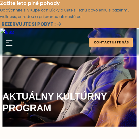
Zažite leto plné pohody
Oddýchnite si v Kúpeľoch Lúčky a užite si letnú dovolenku s bazénmi,
wellness, prírodou a príjemnou atmosférou.
REZERVUJTE SI POBYT :
KONTAKTUJTE NÁS
AKTUÁLNY KULTÚRNY
PROGRAM