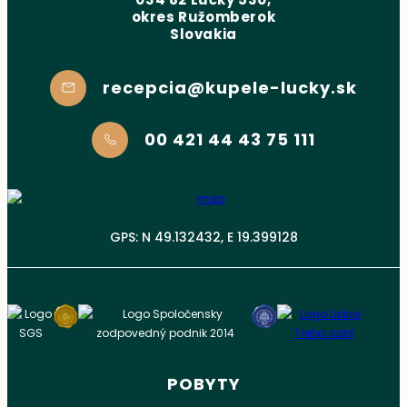
okres Ružomberok
Slovakia
recepcia@kupele-lucky.sk
00 421 44 43 75 111
GPS: N 49.132432, E 19.399128
POBYTY